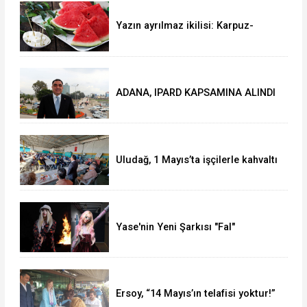
Yazın ayrılmaz ikilisi: Karpuz-
peynir
ADANA, IPARD KAPSAMINA ALINDI
Uludağ, 1 Mayıs’ta işçilerle kahvaltı
yaptı
Yase'nin Yeni Şarkısı "Fal"
Müzikseverlerle Buluştu
Ersoy, “14 Mayıs’ın telafisi yoktur!”