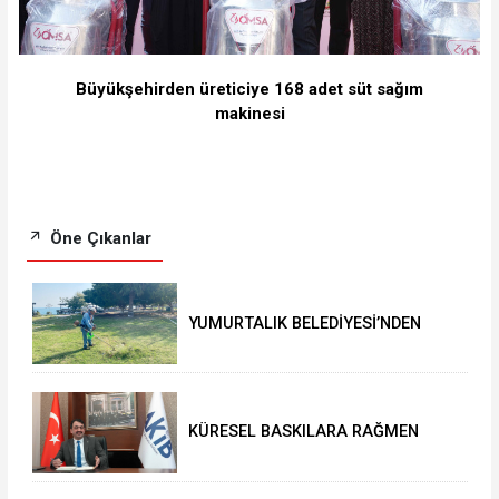
Büyükşehirden üreticiye 168 adet süt sağım
makinesi
Öne Çıkanlar
YUMURTALIK BELEDİYESİ’NDEN
YEŞİL ALAN HAMLESİ
KÜRESEL BASKILARA RAĞMEN
AKMİB’DEN 293,3 MİLYON
DOLARLIK İHRACAT