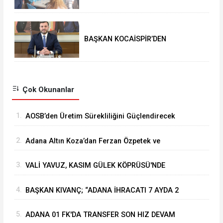
BAŞKAN KOCAİSPİR’DEN
RAMAZAN BAYRAMI MESAJI
Çok Okunanlar
1.
⁠AOSB’den Üretim Sürekliliğini Güçlendirecek
Stratejik Yatırım
2.
Adana Altın Koza’dan Ferzan Özpetek ve
Vahide Perçin’e Onur Ödülü
3.
VALİ YAVUZ, KASIM GÜLEK KÖPRÜSÜ'NDE
YÜRÜTÜLEN ÇALIŞMALARI İNCELEDİ
4.
BAŞKAN KIVANÇ; “ADANA İHRACATI 7 AYDA 2
MİLYAR DOLARA YAKLAŞTI”
5.
ADANA 01 FK'DA TRANSFER SON HIZ DEVAM