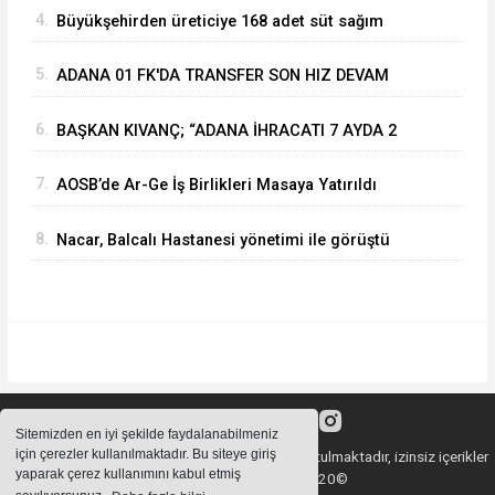
4.
Büyükşehirden üreticiye 168 adet süt sağım
makinesi
5.
ADANA 01 FK'DA TRANSFER SON HIZ DEVAM
EDİYOR
6.
BAŞKAN KIVANÇ; “ADANA İHRACATI 7 AYDA 2
MİLYAR DOLARA YAKLAŞTI”
7.
AOSB’de Ar-Ge İş Birlikleri Masaya Yatırıldı
8.
Nacar, Balcalı Hastanesi yönetimi ile görüştü
Sitemizden en iyi şekilde faydalanabilmeniz
için çerezler kullanılmaktadır. Bu siteye giriş
Sitemizde bulunan içeriklerin tüm hakları saklı tutulmaktadır, izinsiz içerikler
yaparak çerez kullanımını kabul etmiş
kullanılamaz. Copyright 2020©