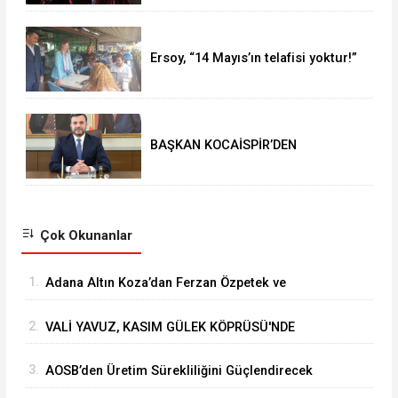
Ersoy, “14 Mayıs’ın telafisi yoktur!”
BAŞKAN KOCAİSPİR’DEN
RAMAZAN BAYRAMI MESAJI
Çok Okunanlar
1.
Adana Altın Koza’dan Ferzan Özpetek ve
Vahide Perçin’e Onur Ödülü
2.
VALİ YAVUZ, KASIM GÜLEK KÖPRÜSÜ'NDE
YÜRÜTÜLEN ÇALIŞMALARI İNCELEDİ
3.
⁠AOSB’den Üretim Sürekliliğini Güçlendirecek
Stratejik Yatırım