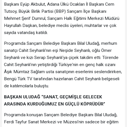
Başkanı Eyüp Akbulut, Adana Ülkü Ocakları İl Başkanı Cem
Tutsoy, Büyük Birlik Partisi (BBP) Sarıçam İlçe Başkanı
Mehmet Şerif Dumrul, Sarıçam Halk Eğitimi Merkezi Müdürü
Hayrullah Daşkan, belediye meclis üyeleri, muhtarlar ve çok
sayıda vatandaş katıldı.
Programda Sarıçam Belediye Başkanı Bilal Uludağ, merhum
sanatçı Cahit Seyhanlı’nın eşi Neşide Seyhanlı, oğlu Ömer
Seyhanlı ve kızı Serap Seyhanlı‘ya çiçek takdim etti. Törende
Cahit Seyhanlı’nın yetiştirdiği Türkiye'nin en genç halk ozanı
Âşık Mümtaz Sağlam usta sanatçının eserlerini seslendirirken,
Bengü Türk TV tarafından hazırlanan Cahit Seyhanlı belgeseli
de katılımcılarla buluştu.
BAŞKAN ULUDAĞ “SANAT, GEÇMİŞLE GELECEK
ARASINDA KURDUĞUMUZ EN GÜÇLÜ KÖPRÜDÜR”
Programda konuşan Sarıçam Belediye Başkanı Bilal Uludağ,
Ferdi Tayfur Sanat Merkezi ve Müzesi’nin sadece bir eğitim