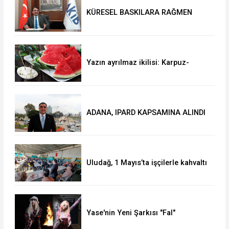
KÜRESEL BASKILARA RAĞMEN
AKMİB’DEN 293,3 MİLYON
DOLARLIK İHRACAT
Yazın ayrılmaz ikilisi: Karpuz-
peynir
ADANA, IPARD KAPSAMINA ALINDI
Uludağ, 1 Mayıs’ta işçilerle kahvaltı
yaptı
Yase'nin Yeni Şarkısı "Fal"
Müzikseverlerle Buluştu