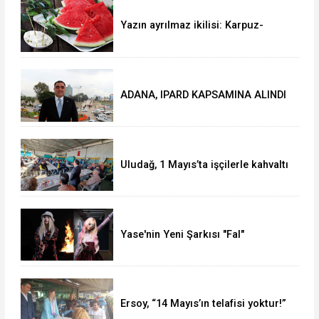
Yazın ayrılmaz ikilisi: Karpuz-
peynir
ADANA, IPARD KAPSAMINA ALINDI
Uludağ, 1 Mayıs’ta işçilerle kahvaltı
yaptı
Yase'nin Yeni Şarkısı "Fal"
Müzikseverlerle Buluştu
Ersoy, “14 Mayıs’ın telafisi yoktur!”