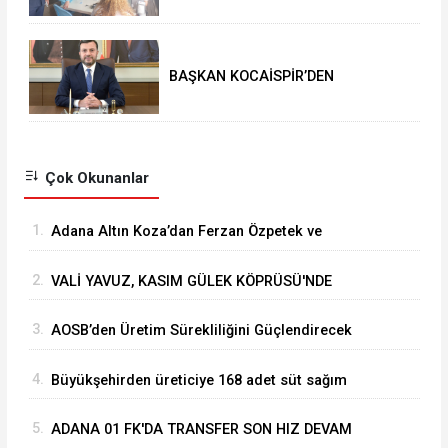
BAŞKAN KOCAİSPİR’DEN
RAMAZAN BAYRAMI MESAJI
Çok Okunanlar
1.
Adana Altın Koza’dan Ferzan Özpetek ve
Vahide Perçin’e Onur Ödülü
2.
VALİ YAVUZ, KASIM GÜLEK KÖPRÜSÜ'NDE
YÜRÜTÜLEN ÇALIŞMALARI İNCELEDİ
3.
⁠AOSB’den Üretim Sürekliliğini Güçlendirecek
Stratejik Yatırım
4.
Büyükşehirden üreticiye 168 adet süt sağım
makinesi
5.
ADANA 01 FK'DA TRANSFER SON HIZ DEVAM