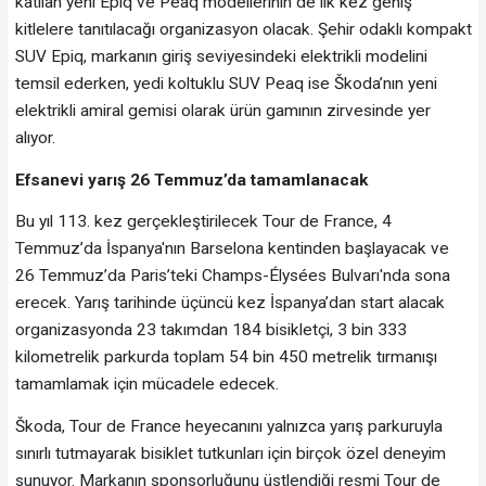
katılan yeni Epiq ve Peaq modellerinin de ilk kez geniş
kitlelere tanıtılacağı organizasyon olacak. Şehir odaklı kompakt
SUV Epiq, markanın giriş seviyesindeki elektrikli modelini
temsil ederken, yedi koltuklu SUV Peaq ise Škoda’nın yeni
elektrikli amiral gemisi olarak ürün gamının zirvesinde yer
alıyor.
Efsanevi yarış 26 Temmuz’da tamamlanacak
Bu yıl 113. kez gerçekleştirilecek Tour de France, 4
Temmuz’da İspanya'nın Barselona kentinden başlayacak ve
26 Temmuz’da Paris’teki Champs-Élysées Bulvarı'nda sona
erecek. Yarış tarihinde üçüncü kez İspanya’dan start alacak
organizasyonda 23 takımdan 184 bisikletçi, 3 bin 333
kilometrelik parkurda toplam 54 bin 450 metrelik tırmanışı
tamamlamak için mücadele edecek.
Škoda, Tour de France heyecanını yalnızca yarış parkuruyla
sınırlı tutmayarak bisiklet tutkunları için birçok özel deneyim
sunuyor. Markanın sponsorluğunu üstlendiği resmi Tour de