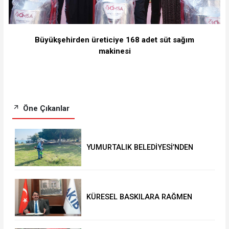
Büyükşehirden üreticiye 168 adet süt sağım
makinesi
Öne Çıkanlar
YUMURTALIK BELEDİYESİ’NDEN
YEŞİL ALAN HAMLESİ
KÜRESEL BASKILARA RAĞMEN
AKMİB’DEN 293,3 MİLYON
DOLARLIK İHRACAT