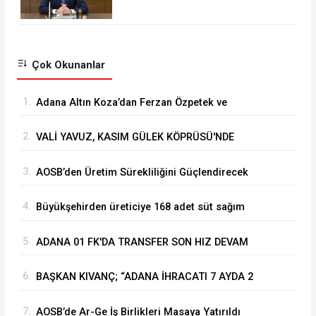
RAMAZAN BAYRAMI MESAJI
Çok Okunanlar
1.
Adana Altın Koza’dan Ferzan Özpetek ve
Vahide Perçin’e Onur Ödülü
2.
VALİ YAVUZ, KASIM GÜLEK KÖPRÜSÜ'NDE
YÜRÜTÜLEN ÇALIŞMALARI İNCELEDİ
3.
⁠AOSB’den Üretim Sürekliliğini Güçlendirecek
Stratejik Yatırım
4.
Büyükşehirden üreticiye 168 adet süt sağım
makinesi
5.
ADANA 01 FK'DA TRANSFER SON HIZ DEVAM
EDİYOR
6.
BAŞKAN KIVANÇ; “ADANA İHRACATI 7 AYDA 2
MİLYAR DOLARA YAKLAŞTI”
7.
AOSB’de Ar-Ge İş Birlikleri Masaya Yatırıldı