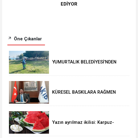
EDİYOR
Öne Çıkanlar
YUMURTALIK BELEDİYESİ’NDEN
YEŞİL ALAN HAMLESİ
KÜRESEL BASKILARA RAĞMEN
AKMİB’DEN 293,3 MİLYON
DOLARLIK İHRACAT
Yazın ayrılmaz ikilisi: Karpuz-
peynir