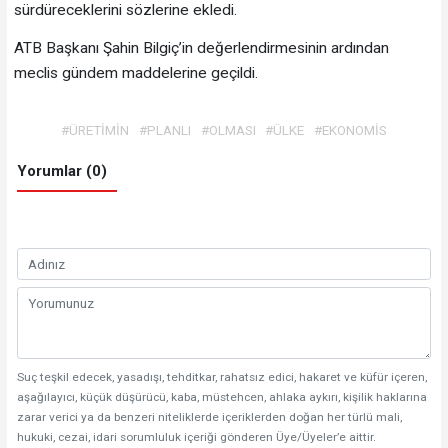
sürdüreceklerini sözlerine ekledi.
ATB Başkanı Şahin Bilgiç’in değerlendirmesinin ardından
meclis gündem maddelerine geçildi.
#ÜRETİMİN
#PLANLI
#OLMASI
#ÜLKE
#EKONOMİS
Yorumlar (0)
Suç teşkil edecek, yasadışı, tehditkar, rahatsız edici, hakaret ve küfür içeren,
aşağılayıcı, küçük düşürücü, kaba, müstehcen, ahlaka aykırı, kişilik haklarına
zarar verici ya da benzeri niteliklerde içeriklerden doğan her türlü mali,
hukuki, cezai, idari sorumluluk içeriği gönderen Üye/Üyeler’e aittir.