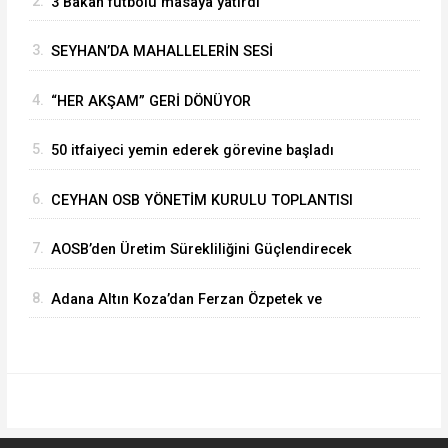
2.
3 Bakan futbolu masaya yatırdı
3.
SEYHAN’DA MAHALLELERİN SESİ
MUHTARLARLA DİNLENİYOR
4.
“HER AKŞAM” GERİ DÖNÜYOR
5.
50 itfaiyeci yemin ederek görevine başladı
6.
CEYHAN OSB YÖNETİM KURULU TOPLANTISI
GERÇEKLEŞTİRİLDİ
7.
⁠AOSB’den Üretim Sürekliliğini Güçlendirecek
Stratejik Yatırım
8.
Adana Altın Koza’dan Ferzan Özpetek ve
Vahide Perçin’e Onur Ödülü