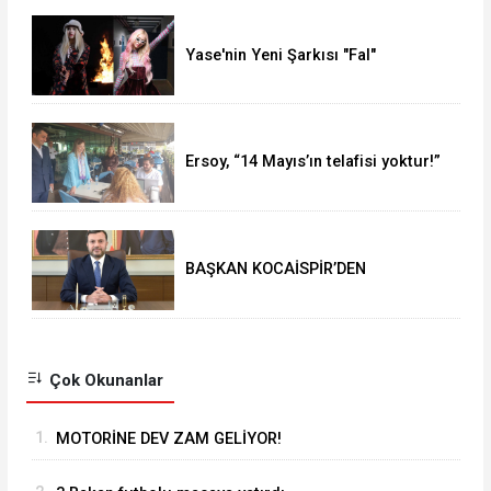
Yase'nin Yeni Şarkısı "Fal"
Müzikseverlerle Buluştu
Ersoy, “14 Mayıs’ın telafisi yoktur!”
BAŞKAN KOCAİSPİR’DEN
RAMAZAN BAYRAMI MESAJI
Çok Okunanlar
1.
MOTORİNE DEV ZAM GELİYOR!