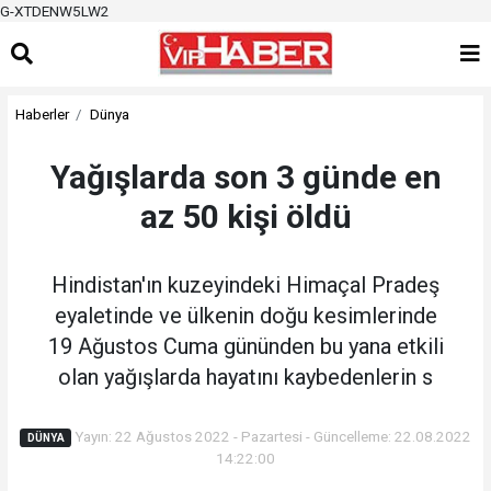
G-XTDENW5LW2
Haberler
Dünya
Yağışlarda son 3 günde en
az 50 kişi öldü
Hindistan'ın kuzeyindeki Himaçal Pradeş
eyaletinde ve ülkenin doğu kesimlerinde
19 Ağustos Cuma gününden bu yana etkili
olan yağışlarda hayatını kaybedenlerin s
Yayın: 22 Ağustos 2022 - Pazartesi - Güncelleme: 22.08.2022
DÜNYA
14:22:00