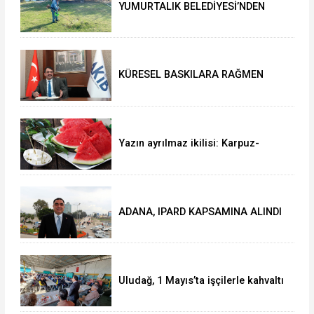
YUMURTALIK BELEDİYESİ’NDEN
YEŞİL ALAN HAMLESİ
KÜRESEL BASKILARA RAĞMEN
AKMİB’DEN 293,3 MİLYON
DOLARLIK İHRACAT
Yazın ayrılmaz ikilisi: Karpuz-
peynir
ADANA, IPARD KAPSAMINA ALINDI
Uludağ, 1 Mayıs’ta işçilerle kahvaltı
yaptı