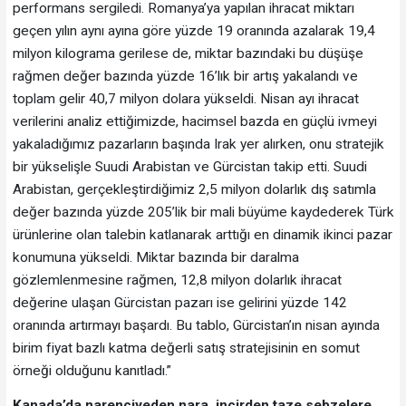
performans sergiledi. Romanya’ya yapılan ihracat miktarı
geçen yılın aynı ayına göre yüzde 19 oranında azalarak 19,4
milyon kilograma gerilese de, miktar bazındaki bu düşüşe
rağmen değer bazında yüzde 16’lık bir artış yakalandı ve
toplam gelir 40,7 milyon dolara yükseldi. Nisan ayı ihracat
verilerini analiz ettiğimizde, hacimsel bazda en güçlü ivmeyi
yakaladığımız pazarların başında Irak yer alırken, onu stratejik
bir yükselişle Suudi Arabistan ve Gürcistan takip etti. Suudi
Arabistan, gerçekleştirdiğimiz 2,5 milyon dolarlık dış satımla
değer bazında yüzde 205’lik bir mali büyüme kaydederek Türk
ürünlerine olan talebin katlanarak arttığı en dinamik ikinci pazar
konumuna yükseldi. Miktar bazında bir daralma
gözlemlenmesine rağmen, 12,8 milyon dolarlık ihracat
değerine ulaşan Gürcistan pazarı ise gelirini yüzde 142
oranında artırmayı başardı. Bu tablo, Gürcistan’ın nisan ayında
birim fiyat bazlı katma değerli satış stratejisinin en somut
örneği olduğunu kanıtladı.”
Kanada’da narenciyeden nara, incirden taze sebzelere