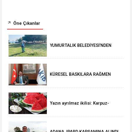
Öne Çıkanlar
YUMURTALIK BELEDİYESİ’NDEN
YEŞİL ALAN HAMLESİ
KÜRESEL BASKILARA RAĞMEN
AKMİB’DEN 293,3 MİLYON
DOLARLIK İHRACAT
Yazın ayrılmaz ikilisi: Karpuz-
peynir
ADANA, IPARD KAPSAMINA ALINDI