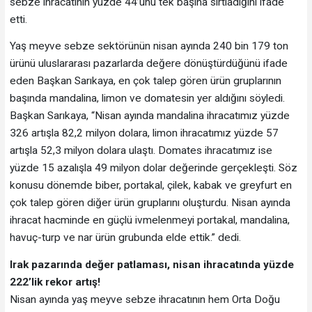
sebze ihracatının yüzde 44’ünü tek başına sırtladığını ifade
etti.
Yaş meyve sebze sektörünün nisan ayında 240 bin 179 ton
ürünü uluslararası pazarlarda değere dönüştürdüğünü ifade
eden Başkan Sarıkaya, en çok talep gören ürün gruplarının
başında mandalina, limon ve domatesin yer aldığını söyledi.
Başkan Sarıkaya, “Nisan ayında mandalina ihracatımız yüzde
326 artışla 82,2 milyon dolara, limon ihracatımız yüzde 57
artışla 52,3 milyon dolara ulaştı. Domates ihracatımız ise
yüzde 15 azalışla 49 milyon dolar değerinde gerçekleşti. Söz
konusu dönemde biber, portakal, çilek, kabak ve greyfurt en
çok talep gören diğer ürün gruplarını oluşturdu. Nisan ayında
ihracat hacminde en güçlü ivmelenmeyi portakal, mandalina,
havuç-turp ve nar ürün grubunda elde ettik.” dedi.
Irak pazarında değer patlaması, nisan ihracatında yüzde
222’lik rekor artış!
Nisan ayında yaş meyve sebze ihracatının hem Orta Doğu