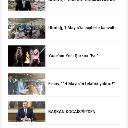
Uludağ, 1 Mayıs’ta işçilerle kahvaltı
yaptı
Yase'nin Yeni Şarkısı "Fal"
Müzikseverlerle Buluştu
Ersoy, “14 Mayıs’ın telafisi yoktur!”
BAŞKAN KOCAİSPİR’DEN
RAMAZAN BAYRAMI MESAJI