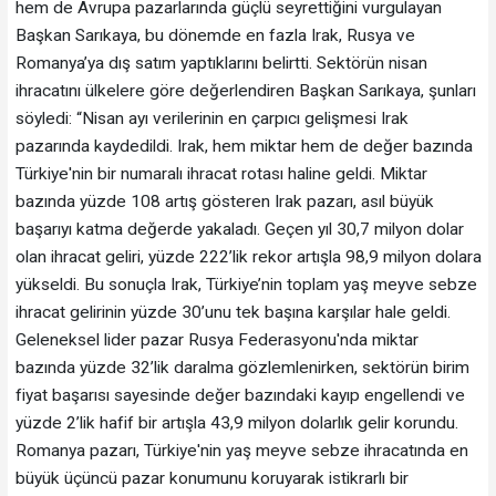
hem de Avrupa pazarlarında güçlü seyrettiğini vurgulayan
Başkan Sarıkaya, bu dönemde en fazla Irak, Rusya ve
Romanya’ya dış satım yaptıklarını belirtti. Sektörün nisan
ihracatını ülkelere göre değerlendiren Başkan Sarıkaya, şunları
söyledi: “Nisan ayı verilerinin en çarpıcı gelişmesi Irak
pazarında kaydedildi. Irak, hem miktar hem de değer bazında
Türkiye'nin bir numaralı ihracat rotası haline geldi. Miktar
bazında yüzde 108 artış gösteren Irak pazarı, asıl büyük
başarıyı katma değerde yakaladı. Geçen yıl 30,7 milyon dolar
olan ihracat geliri, yüzde 222’lik rekor artışla 98,9 milyon dolara
yükseldi. Bu sonuçla Irak, Türkiye’nin toplam yaş meyve sebze
ihracat gelirinin yüzde 30’unu tek başına karşılar hale geldi.
Geleneksel lider pazar Rusya Federasyonu'nda miktar
bazında yüzde 32’lik daralma gözlemlenirken, sektörün birim
fiyat başarısı sayesinde değer bazındaki kayıp engellendi ve
yüzde 2’lik hafif bir artışla 43,9 milyon dolarlık gelir korundu.
Romanya pazarı, Türkiye'nin yaş meyve sebze ihracatında en
büyük üçüncü pazar konumunu koruyarak istikrarlı bir