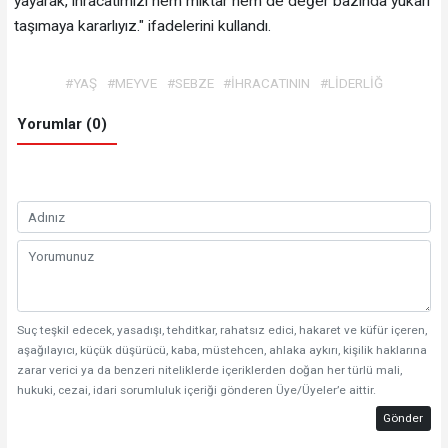
yayarak, ihracatımızı hem miktar hem de değer bazında yukarı
taşımaya kararlıyız." ifadelerini kullandı.
#YAŞ
#MEYVE
#SEBZE
#İHRACATININ
#LİDERLİĞ
Yorumlar (0)
Suç teşkil edecek, yasadışı, tehditkar, rahatsız edici, hakaret ve küfür içeren,
aşağılayıcı, küçük düşürücü, kaba, müstehcen, ahlaka aykırı, kişilik haklarına
zarar verici ya da benzeri niteliklerde içeriklerden doğan her türlü mali,
hukuki, cezai, idari sorumluluk içeriği gönderen Üye/Üyeler’e aittir.
Gönder