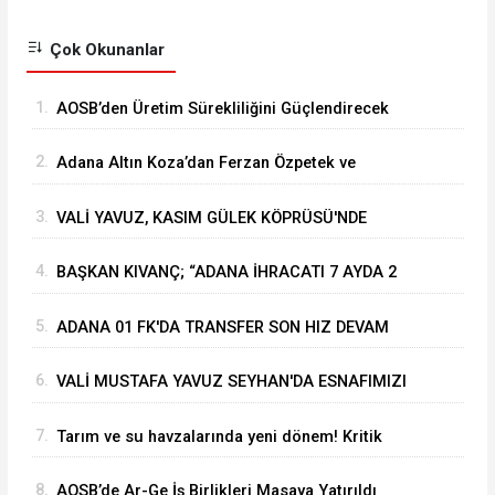
Çok Okunanlar
1.
⁠AOSB’den Üretim Sürekliliğini Güçlendirecek
Stratejik Yatırım
2.
Adana Altın Koza’dan Ferzan Özpetek ve
Vahide Perçin’e Onur Ödülü
3.
VALİ YAVUZ, KASIM GÜLEK KÖPRÜSÜ'NDE
YÜRÜTÜLEN ÇALIŞMALARI İNCELEDİ
4.
BAŞKAN KIVANÇ; “ADANA İHRACATI 7 AYDA 2
MİLYAR DOLARA YAKLAŞTI”
5.
ADANA 01 FK'DA TRANSFER SON HIZ DEVAM
EDİYOR
6.
VALİ MUSTAFA YAVUZ SEYHAN'DA ESNAFIMIZI
ZİYARET ETTİ
7.
Tarım ve su havzalarında yeni dönem! Kritik
yönetmelik değişiklikleri 'Resmi'leşti
8.
AOSB’de Ar-Ge İş Birlikleri Masaya Yatırıldı