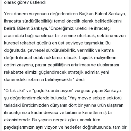
olarak görev üstlendi.
Yeni dönem vizyonunu değerlendiren Başkan Bülent Sarıkaya,
ihracatta sürdürülebilirliği temel öncelik olarak belirlediklerini
belirti. Bülent Sarıkaya, "Önceliğimiz; üretici ile ihracatçı
arasındaki bağı sarsılmaz bir zemine oturtarak, sektörümüzün
küresel rekabet gücünü en üst seviyeye taşımaktır. Bu
doğrultuda, çevresel sürdürülebilirlik, verimlilik ve katma
değerli ihracat odak noktamız olacak. Lojistik maliyetlerin
optimizasyonu, pazar çeşitliliğinin artırılması ve uluslararası
rekabette elimizi güçlendirecek stratejik adımlar, yeni
dönemdeki rotamızı belirleyecektir." dedi.
"Ortak akıl" ve "güçlü koordinasyon" vurgusu yapan Sarıkaya,
şu değerlendirmelerde bulundu: "Yaş meyve sebze sektörü,
tarladaki üreticimizden dünyanın dört bir yanına ürün ulaştıran
ihracatçımıza kadar devasa ve birbirine kenetlenmiş bir
ekosistemdir. Bu yapının gerçek gücü, ancak tüm
paydaşlarımızın aynı vizyon ve hedefler doğrultusunda, tam bir