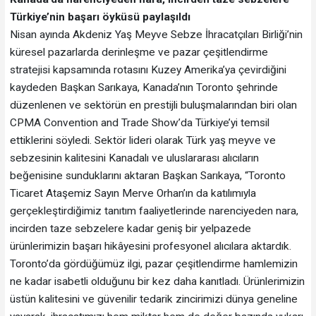
Türkiye’nin başarı öyküsü paylaşıldı
Nisan ayında Akdeniz Yaş Meyve Sebze İhracatçıları Birliği’nin
küresel pazarlarda derinleşme ve pazar çeşitlendirme
stratejisi kapsamında rotasını Kuzey Amerika’ya çevirdiğini
kaydeden Başkan Sarıkaya, Kanada’nın Toronto şehrinde
düzenlenen ve sektörün en prestijli buluşmalarından biri olan
CPMA Convention and Trade Show’da Türkiye’yi temsil
ettiklerini söyledi. Sektör lideri olarak Türk yaş meyve ve
sebzesinin kalitesini Kanadalı ve uluslararası alıcıların
beğenisine sunduklarını aktaran Başkan Sarıkaya, “Toronto
Ticaret Ataşemiz Sayın Merve Orhan’ın da katılımıyla
gerçekleştirdiğimiz tanıtım faaliyetlerinde narenciyeden nara,
incirden taze sebzelere kadar geniş bir yelpazede
ürünlerimizin başarı hikâyesini profesyonel alıcılara aktardık.
Toronto’da gördüğümüz ilgi, pazar çeşitlendirme hamlemizin
ne kadar isabetli olduğunu bir kez daha kanıtladı. Ürünlerimizin
üstün kalitesini ve güvenilir tedarik zincirimizi dünya geneline