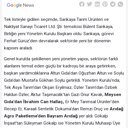
Tek listeyle gidilen seçimde, Sarıkaya Tarım Ürünleri ve
Nakliyat Sanayi Ticaret Ltd. Şti. temsilcisi Bülent Sarıkaya,
Birliğin yeni Yönetim Kurulu Başkanı oldu. Sarıkaya, görevi
Ferhat Gürüz’den devralarak sektörde yeni bir dönemin
kapısını araladı.
Genel kurulda şekillenen yeni yönetim yapısı, sektörün farklı
alanlarını temsil eden güçlü bir kadroyu bir araya getirirken,
başkan yardımcılıklarına Altun Gıda’dan Oğuzhan Altun ve Soylu
Gıda’dan Mustafa Gökhan Soylu getirildi. Yönetim Kurulu’nda;
Tek Asya Tarım’dan Okşan Eryılmaz, Özler Tarım’dan Özbek
Haldun Özler, Aktur Taşımacılık’tan Gazi Onur Kavak,
Meysen
Gıda’dan İbrahim Can Hallaç,
Er Mey Tarımsal Ürünler’den
Recep Er, Karaali Sentetik Dokuma’dan Remzi Oruç ve
Arıdağ
Agro Paketleme’den Bayram Arıdağ
yer aldı. Gökalp
İnşaat’tan Süleyman Gökalp ise Yönetim Kurulu Muhasip Üye