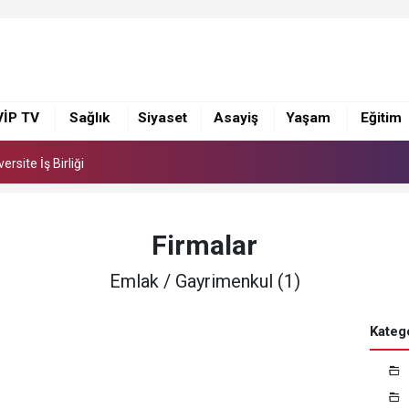
 Suna Selen, Macit Koper ve Aydın Sayman’a Emek Ödülü
rsite İş Birliği
VİP TV
Sağlık
Siyaset
Asayiş
Yaşam
Eğitim
 Suna Selen, Macit Koper ve Aydın Sayman’a Emek Ödülü
rsite İş Birliği
Firmalar
Emlak / Gayrimenkul (1)
Katego