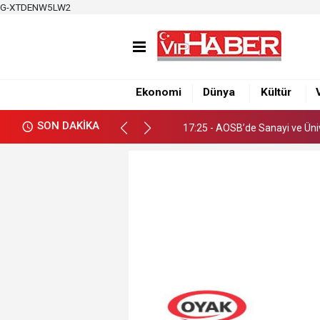
G-XTDENW5LW2
17:19 - Adana Altın Koza’dan
17:25 - AOSB’de Sanayi ve Ünive
Ekonomi
Dünya
Kültür
17:19 - Adana Altın Koza’dan
SON DAKİKA
17:25 - AOSB’de Sanayi ve Ünive