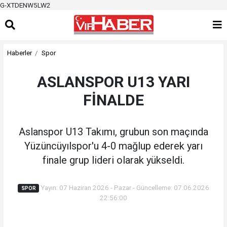
G-XTDENW5LW2
Haberler
Spor
ASLANSPOR U13 YARI
FİNALDE
Aslanspor U13 Takımı, grubun son maçında
Yüzüncüyılspor'u 4-0 mağlup ederek yarı
finale grup lideri olarak yükseldi.
Yayın: 07 Haziran 2026 - Pazar - Güncelleme: 07.06.2026
SPOR
22:56:00