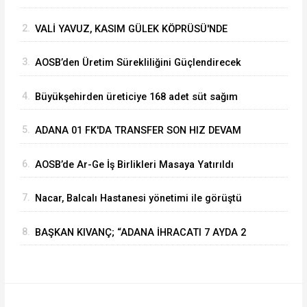
Vahide Perçin’e Onur Ödülü
2.
VALİ YAVUZ, KASIM GÜLEK KÖPRÜSÜ'NDE
YÜRÜTÜLEN ÇALIŞMALARI İNCELEDİ
3.
⁠AOSB’den Üretim Sürekliliğini Güçlendirecek
Stratejik Yatırım
4.
Büyükşehirden üreticiye 168 adet süt sağım
makinesi
5.
ADANA 01 FK'DA TRANSFER SON HIZ DEVAM
EDİYOR
6.
AOSB’de Ar-Ge İş Birlikleri Masaya Yatırıldı
7.
Nacar, Balcalı Hastanesi yönetimi ile görüştü
8.
BAŞKAN KIVANÇ; “ADANA İHRACATI 7 AYDA 2
MİLYAR DOLARA YAKLAŞTI”