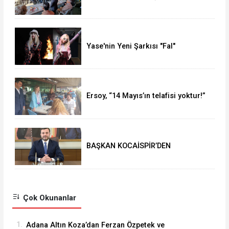
yaptı
Yase'nin Yeni Şarkısı "Fal"
Müzikseverlerle Buluştu
Ersoy, “14 Mayıs’ın telafisi yoktur!”
BAŞKAN KOCAİSPİR’DEN
RAMAZAN BAYRAMI MESAJI
Çok Okunanlar
1.
Adana Altın Koza’dan Ferzan Özpetek ve