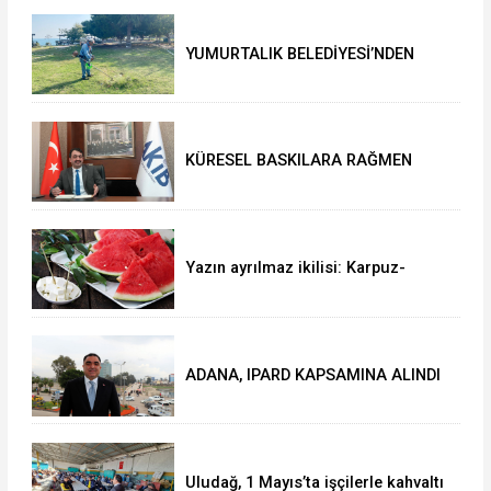
YUMURTALIK BELEDİYESİ’NDEN
YEŞİL ALAN HAMLESİ
KÜRESEL BASKILARA RAĞMEN
AKMİB’DEN 293,3 MİLYON
DOLARLIK İHRACAT
Yazın ayrılmaz ikilisi: Karpuz-
peynir
ADANA, IPARD KAPSAMINA ALINDI
Uludağ, 1 Mayıs’ta işçilerle kahvaltı