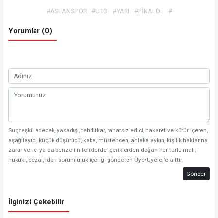
#ASLANSPOR
#U13
#YARI
#FİNALDE
#
Yorumlar (0)
Suç teşkil edecek, yasadışı, tehditkar, rahatsız edici, hakaret ve küfür içeren,
aşağılayıcı, küçük düşürücü, kaba, müstehcen, ahlaka aykırı, kişilik haklarına
zarar verici ya da benzeri niteliklerde içeriklerden doğan her türlü mali,
hukuki, cezai, idari sorumluluk içeriği gönderen Üye/Üyeler’e aittir.
Gönder
İlginizi Çekebilir