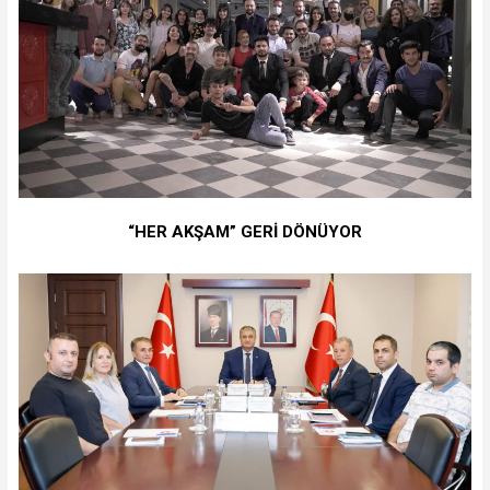
“HER AKŞAM” GERİ DÖNÜYOR