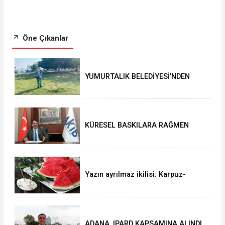
Öne Çıkanlar
YUMURTALIK BELEDİYESİ’NDEN
YEŞİL ALAN HAMLESİ
KÜRESEL BASKILARA RAĞMEN
AKMİB’DEN 293,3 MİLYON
DOLARLIK İHRACAT
Yazın ayrılmaz ikilisi: Karpuz-
peynir
ADANA, IPARD KAPSAMINA ALINDI