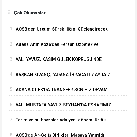
Çok Okunanlar
1.
⁠AOSB’den Üretim Sürekliliğini Güçlendirecek
Stratejik Yatırım
2.
Adana Altın Koza’dan Ferzan Özpetek ve
Vahide Perçin’e Onur Ödülü
3.
VALİ YAVUZ, KASIM GÜLEK KÖPRÜSÜ'NDE
YÜRÜTÜLEN ÇALIŞMALARI İNCELEDİ
4.
BAŞKAN KIVANÇ; “ADANA İHRACATI 7 AYDA 2
MİLYAR DOLARA YAKLAŞTI”
5.
ADANA 01 FK'DA TRANSFER SON HIZ DEVAM
EDİYOR
6.
VALİ MUSTAFA YAVUZ SEYHAN'DA ESNAFIMIZI
ZİYARET ETTİ
7.
Tarım ve su havzalarında yeni dönem! Kritik
yönetmelik değişiklikleri 'Resmi'leşti
8.
AOSB’de Ar-Ge İş Birlikleri Masaya Yatırıldı