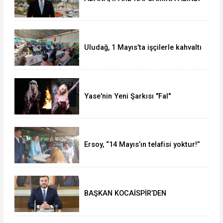
Uludağ, 1 Mayıs’ta işçilerle kahvaltı
yaptı
Yase'nin Yeni Şarkısı "Fal"
Müzikseverlerle Buluştu
Ersoy, “14 Mayıs’ın telafisi yoktur!”
BAŞKAN KOCAİSPİR’DEN
RAMAZAN BAYRAMI MESAJI