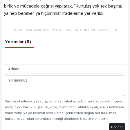
birlik ve mücadele çağrısı yapılarak, “Kurtuluş yok tek başına;
ya hep beraber, ya hiçbirimiz” ifadelerine yer verildi.
#CHP
#ADANADAN
#SERT
#MESAJ
#DEMOKRASİYE
#
Yorumlar (0)
Suç teşkil edecek, yasadışı, tehditkar, rahatsız edici, hakaret ve küfür içeren,
aşağılayıcı, küçük düşürücü, kaba, müstehcen, ahlaka aykırı, kişilik haklarına
zarar verici ya da benzeri niteliklerde içeriklerden doğan her türlü mali,
hukuki, cezai, idari sorumluluk içeriği gönderen Üye/Üyeler’e aittir.
Gönder