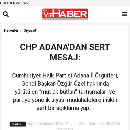
G-XTDENW5LW2
Haberler
Siyaset
CHP ADANA'DAN SERT
MESAJ:
Cumhuriyet Halk Partisi Adana İl Örgütleri,
Genel Başkan Özgür Özel hakkında
yürütülen “mutlak butlan” tartışmaları ve
partiye yönelik siyasi müdahalelere ilişkin
sert bir açıklama yaptı.
Yayın: 24 Mayıs 2026 - Pazar - Güncelleme: 24.05.2026
SIYASET
20:22:00