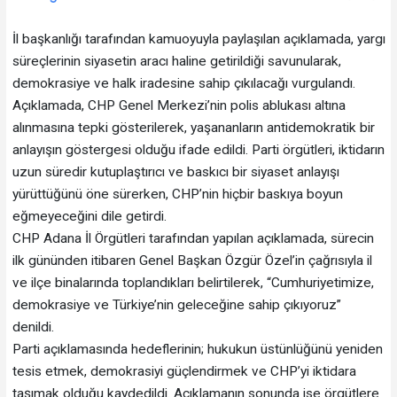
İl başkanlığı tarafından kamuoyuyla paylaşılan açıklamada, yargı
süreçlerinin siyasetin aracı haline getirildiği savunularak,
demokrasiye ve halk iradesine sahip çıkılacağı vurgulandı.
Açıklamada, CHP Genel Merkezi’nin polis ablukası altına
alınmasına tepki gösterilerek, yaşananların antidemokratik bir
anlayışın göstergesi olduğu ifade edildi. Parti örgütleri, iktidarın
uzun süredir kutuplaştırıcı ve baskıcı bir siyaset anlayışı
yürüttüğünü öne sürerken, CHP’nin hiçbir baskıya boyun
eğmeyeceğini dile getirdi.
CHP Adana İl Örgütleri tarafından yapılan açıklamada, sürecin
ilk gününden itibaren Genel Başkan Özgür Özel’in çağrısıyla il
ve ilçe binalarında toplandıkları belirtilerek, “Cumhuriyetimize,
demokrasiye ve Türkiye’nin geleceğine sahip çıkıyoruz”
denildi.
Parti açıklamasında hedeflerinin; hukukun üstünlüğünü yeniden
tesis etmek, demokrasiyi güçlendirmek ve CHP’yi iktidara
taşımak olduğu kaydedildi. Açıklamanın sonunda ise örgütlere