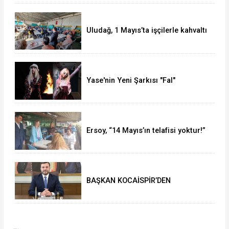
Uludağ, 1 Mayıs’ta işçilerle kahvaltı
yaptı
Yase'nin Yeni Şarkısı "Fal"
Müzikseverlerle Buluştu
Ersoy, “14 Mayıs’ın telafisi yoktur!”
BAŞKAN KOCAİSPİR’DEN
RAMAZAN BAYRAMI MESAJI