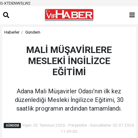
G-XTDENW5LW2
Haberler
Gündem
MALİ MÜŞAVİRLERE
MESLEKİ İNGİLİZCE
EĞİTİMİ
Adana Mali Müşavirler Odası’nın ilk kez
düzenlediği Mesleki İngilizce Eğitimi, 30
saatlik programın ardından tamamlandı.
Yayın: 02 Temmuz 2026 - Perşembe - Güncelleme: 02.07.2026
GÜNDEM
11:49:00