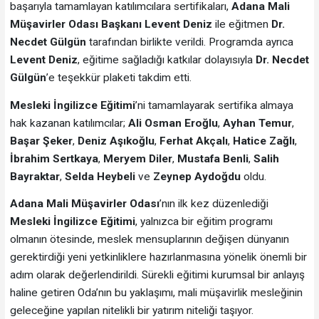
başarıyla tamamlayan katılımcılara sertifikaları,
Adana Mali
Müşavirler Odası Başkanı Levent Deniz
ile eğitmen
Dr.
Necdet Gülgün
tarafından birlikte verildi. Programda ayrıca
Levent Deniz
, eğitime sağladığı katkılar dolayısıyla
Dr. Necdet
Gülgün
’e teşekkür plaketi takdim etti.
Mesleki İngilizce Eğitimi
’ni tamamlayarak sertifika almaya
hak kazanan katılımcılar;
Ali Osman Eroğlu
,
Ayhan Temur
,
Başar Şeker
,
Deniz Aşıkoğlu
,
Ferhat Akçalı
,
Hatice Zağlı
,
İbrahim Sertkaya
,
Meryem Diler
,
Mustafa Benli
,
Salih
Bayraktar
,
Selda Heybeli
ve
Zeynep Aydoğdu
oldu.
Adana Mali Müşavirler Odası
’nın ilk kez düzenlediği
Mesleki İngilizce Eğitimi
, yalnızca bir eğitim programı
olmanın ötesinde, meslek mensuplarının değişen dünyanın
gerektirdiği yeni yetkinliklere hazırlanmasına yönelik önemli bir
adım olarak değerlendirildi. Sürekli eğitimi kurumsal bir anlayış
haline getiren Oda’nın bu yaklaşımı, mali müşavirlik mesleğinin
geleceğine yapılan nitelikli bir yatırım niteliği taşıyor.