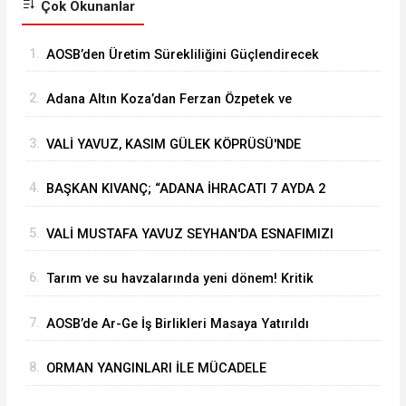
Çok Okunanlar
1.
⁠AOSB’den Üretim Sürekliliğini Güçlendirecek
Stratejik Yatırım
2.
Adana Altın Koza’dan Ferzan Özpetek ve
Vahide Perçin’e Onur Ödülü
3.
VALİ YAVUZ, KASIM GÜLEK KÖPRÜSÜ'NDE
YÜRÜTÜLEN ÇALIŞMALARI İNCELEDİ
4.
BAŞKAN KIVANÇ; “ADANA İHRACATI 7 AYDA 2
MİLYAR DOLARA YAKLAŞTI”
5.
VALİ MUSTAFA YAVUZ SEYHAN'DA ESNAFIMIZI
ZİYARET ETTİ
6.
Tarım ve su havzalarında yeni dönem! Kritik
yönetmelik değişiklikleri 'Resmi'leşti
7.
AOSB’de Ar-Ge İş Birlikleri Masaya Yatırıldı
8.
ORMAN YANGINLARI İLE MÜCADELE
TOPLANTISI VALİ MUSTAFA YAVUZ’UN