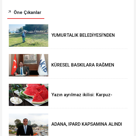
Öne Çıkanlar
YUMURTALIK BELEDİYESİ’NDEN
YEŞİL ALAN HAMLESİ
KÜRESEL BASKILARA RAĞMEN
AKMİB’DEN 293,3 MİLYON
DOLARLIK İHRACAT
Yazın ayrılmaz ikilisi: Karpuz-
peynir
ADANA, IPARD KAPSAMINA ALINDI