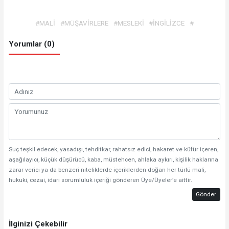
#MALİ
#MÜŞAVİRLERE
#MESLEKİ
#İNGİLİZCE
#
Yorumlar (0)
Suç teşkil edecek, yasadışı, tehditkar, rahatsız edici, hakaret ve küfür içeren,
aşağılayıcı, küçük düşürücü, kaba, müstehcen, ahlaka aykırı, kişilik haklarına
zarar verici ya da benzeri niteliklerde içeriklerden doğan her türlü mali,
hukuki, cezai, idari sorumluluk içeriği gönderen Üye/Üyeler’e aittir.
Gönder
İlginizi Çekebilir