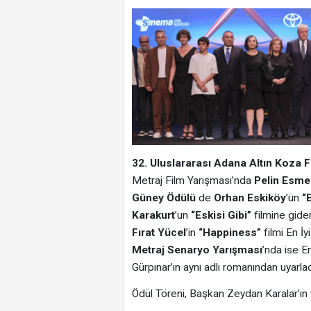
32. Uluslararası Adana Altın Koza F
Metraj Film Yarışması’nda
Pelin Esme
Gü
ney
Ödülü
de
Orhan Eskik
ö
y
’ün
“
Karakurt
’un
“
Eskisi Gibi”
filmine gide
Fırat Yücel
’in
“
Happiness
”
filmi En İ
Metraj Senaryo Yarış
mas
ı
’nda ise E
Gürpınar’ın aynı adlı romanından uyarla
Ödül Töreni, Başkan Zeydan Karalar’ın t