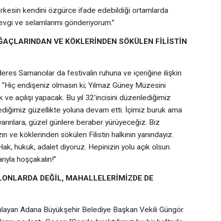
erkesin kendini özgürce ifade edebildiği ortamlarda
evgi ve selamlarımı gönderiyorum.”
ĞAÇLARINDAN VE KÖKLERİNDEN SÖKÜLEN FİLİSTİN
es Samancılar da festivalin ruhuna ve içeriğine ilişkin
i: “Hiç endişeniz olmasın ki; Yılmaz Güney Müzesini
ve açılışı yapacak. Bu yıl 32’incisini düzenlediğimiz
ediğimiz güzellikte yoluna devam etti. İçimiz buruk ama
arınlara, güzel günlere beraber yürüyeceğiz. Biz
n ve köklerinden sökülen Filistin halkının yanındayız.
ak, hukuk, adalet diyoruz. Hepinizin yolu açık olsun.
ıyla hoşçakalın!”
LONLARDA DEĞİL, MAHALLELERİMİZDE DE
selamlayan Adana Büyükşehir Belediye Başkan Vekili Güngör