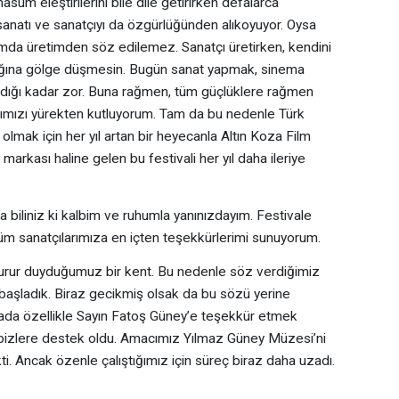
sum eleştirilerini bile dile getirirken defalarca
natı ve sanatçıyı da özgürlüğünden alıkoyuyor. Oysa
amda üretimden söz edilemez. Sanatçı üretirken, kendini
ılığına gölge düşmesin. Bugün sanat yapmak, sinema
dığı kadar zor. Buna rağmen, tüm güçlüklere rağmen
arımızı yürekten kutluyorum. Tam da bu nedenle Türk
lmak için her yıl artan bir heyecanla Altın Koza Film
r markası haline gelen bu festivali her yıl daha ileriye
 biliniz ki kalbim ve ruhumla yanınızdayım. Festivale
tüm sanatçılarımıza en içten teşekkürlerimi sunuyorum.
 gurur duyduğumuz bir kent. Bu nedenle söz verdiğimiz
aşladık. Biraz gecikmiş olsak da bu sözü yerine
ada özellikle Sayın Fatoş Güney’e teşekkür etmek
 bizlere destek oldu. Amacımız Yılmaz Güney Müzesi’ni
kti. Ancak özenle çalıştığımız için süreç biraz daha uzadı.