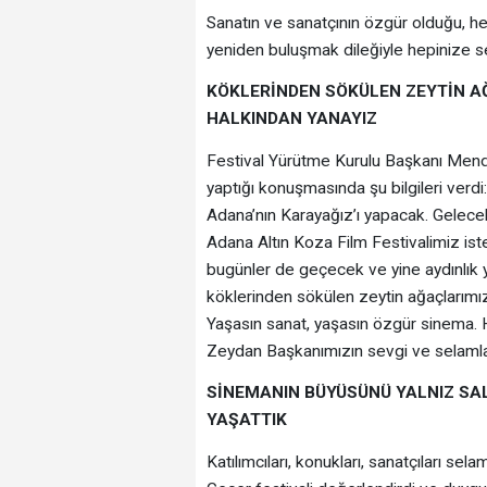
Sanatın ve sanatçının özgür olduğu, h
yeniden buluşmak dileğiyle hepinize s
KÖKLERİNDEN SÖKÜLEN ZEYTİN A
HALKINDAN YANAYIZ
Festival Yürütme Kurulu Başkanı Mender
yaptığı konuşmasında şu bilgileri verd
Adana’nın Karayağız’ı yapacak. Gelecek 
Adana Altın Koza Film Festivalimiz ist
bugünler de geçecek ve yine aydınlık y
köklerinden sökülen zeytin ağaçlarımızı
Yaşasın sanat, yaşasın özgür sinema. H
Zeydan Başkanımızın sevgi ve selamlar
SİNEMANIN BÜYÜSÜNÜ YALNIZ SA
YAŞATTIK
Katılımcıları, konukları, sanatçıları 