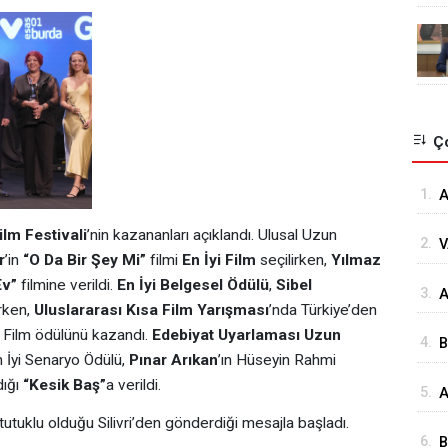
Ço
1.
A
Ö
ilm Festivali
’nin kazananları açıklandı. Ulusal Uzun
2.
V
Ö
r
’in
“
O Da Bir Ş
ey Mi
”
filmi
En
İyi Film
seçilirken,
Y
ılmaz
K
Ev”
filmine verildi.
En
İyi Belgesel Ödülü
,
Sibel
3.
⁠
Ç
rken,
Uluslararası Kısa Film Yarış
mas
ı
’nda Türkiye’den
G
yi Film ödülünü kazandı.
Edebiyat Uyarlaması Uzun
4.
B
n İyi Senaryo Ödülü,
Pınar Arıkan
’ın Hüseyin Rahmi
s
dığı
“
Kesik Baş”
a verildi.
5.
A
H
utuklu olduğu Silivri’den gönderdiği mesajla başladı.
6.
B