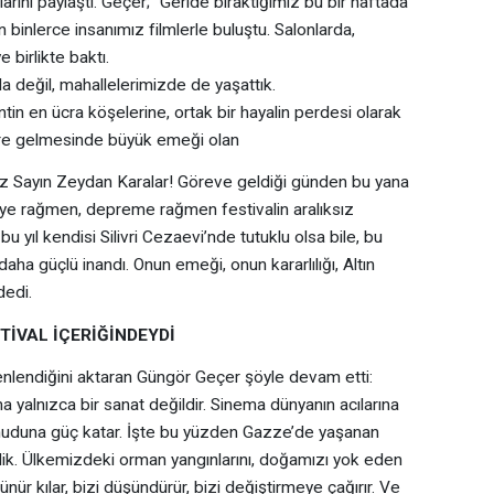
arını paylaştı. Geçer; “Geride bıraktığımız bu bir haftada
binlerce insanımız filmlerle buluştu. Salonlarda,
birlikte baktı.
 değil, mahallelerimizde de yaşattık.
tin en ücra köşelerine, ortak bir hayalin perdesi olarak
lere gelmesinde büyük emeği olan
 Sayın Zeydan Karalar! Göreve geldiği günden bu yana
emiye rağmen, depreme rağmen festivalin aralıksız
bu yıl kendisi Silivri Cezaevi’nde tutuklu olsa bile, bu
ha güçlü inandı. Onun emeği, onun kararlılığı, Altın
dedi.
İVAL İÇERİĞİNDEYDİ
zenlendiğini aktaran Güngör Geçer şöyle devam etti:
 yalnızca bir sanat değildir. Sinema dünyanın acılarına
 umuduna güç katar. İşte bu yüzden Gazze’de yaşanan
k. Ülkemizdeki orman yangınlarını, doğamızı yok eden
nür kılar, bizi düşündürür, bizi değiştirmeye çağırır. Ve