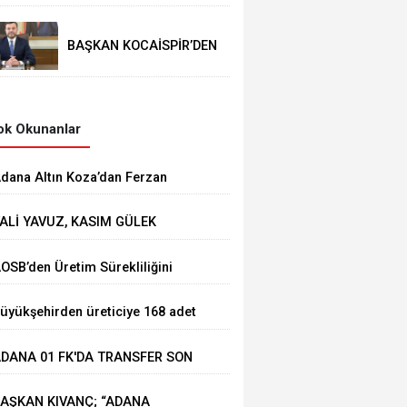
BAŞKAN KOCAİSPİR’DEN
RAMAZAN BAYRAMI
MESAJI
k Okunanlar
dana Altın Koza’dan Ferzan
zpetek ve Vahide Perçin’e Onur
ALİ YAVUZ, KASIM GÜLEK
dülü
ÖPRÜSÜ'NDE YÜRÜTÜLEN
AOSB’den Üretim Sürekliliğini
ALIŞMALARI İNCELEDİ
üçlendirecek Stratejik Yatırım
üyükşehirden üreticiye 168 adet
üt sağım makinesi
DANA 01 FK'DA TRANSFER SON
IZ DEVAM EDİYOR
AŞKAN KIVANÇ; “ADANA