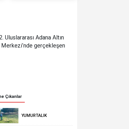
. Uluslararası Adana Altın
e Merkezi’nde gerçekleşen
e Çıkanlar
YUMURTALIK
BELEDİYESİ’NDEN YEŞİL
ALAN HAMLESİ