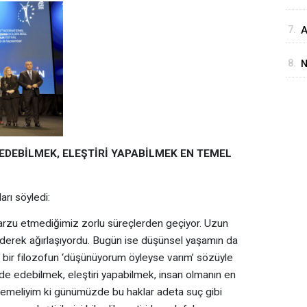
İ
7.
A
D
M
8.
N
i
DEBİLMEK, ELEŞTİRİ YAPABİLMEK EN TEMEL
rı söyledi:
i arzu etmediğimiz zorlu süreçlerden geçiyor. Uzun
derek ağırlaşıyordu. Bugün ise düşünsel yaşamın da
 bir filozofun ‘düşünüyorum öyleyse varım’ sözüyle
 edebilmek, eleştiri yapabilmek, insan olmanın en
ylemeliyim ki günümüzde bu haklar adeta suç gibi