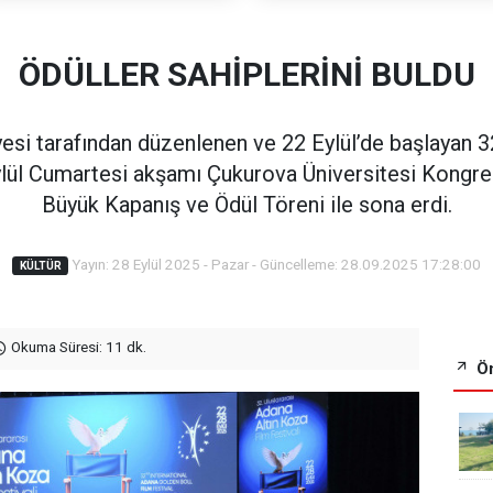
ÖDÜLLER SAHİPLERİNİ BULDU
si tarafından düzenlenen ve 22 Eylül’de başlayan 32
Eylül Cumartesi akşamı Çukurova Üniversitesi Kongr
Büyük Kapanış ve Ödül Töreni ile sona erdi.
Yayın: 28 Eylül 2025 - Pazar - Güncelleme: 28.09.2025 17:28:00
KÜLTÜR
Okuma Süresi: 11 dk.
Ön