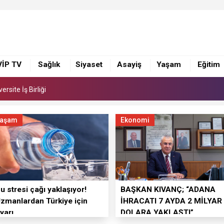
 Suna Selen, Macit Koper ve Aydın Sayman’a Emek Ödülü
VİP TV
Sağlık
Siyaset
Asayiş
Yaşam
Eğitim
rsite İş Birliği
 Suna Selen, Macit Koper ve Aydın Sayman’a Emek Ödülü
rsite İş Birliği
aşam
Ekonomi
u stresi çağı yaklaşıyor!
BAŞKAN KIVANÇ; “ADANA
zmanlardan Türkiye için
İHRACATI 7 AYDA 2 MİLYAR
yarı
DOLARA YAKLAŞTI”