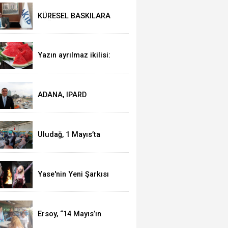
KÜRESEL BASKILARA
RAĞMEN AKMİB’DEN
293,3 MİLYON DOLARLIK
İHRACAT
Yazın ayrılmaz ikilisi:
Karpuz-peynir
ADANA, IPARD
KAPSAMINA ALINDI
Uludağ, 1 Mayıs’ta
işçilerle kahvaltı yaptı
Yase'nin Yeni Şarkısı
"Fal" Müzikseverlerle
Buluştu
Ersoy, “14 Mayıs’ın
telafisi yoktur!”