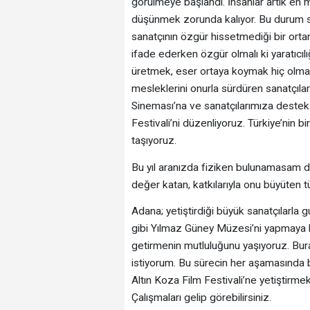
görülmeye başlandı. İnsanlar artık en ma
düşünmek zorunda kalıyor. Bu durum sa
sanatçının özgür hissetmediği bir ort
ifade ederken özgür olmalı ki yaratıc
üretmek, eser ortaya koymak hiç olma
mesleklerini onurla sürdüren sanatçıl
Sineması’na ve sanatçılarımıza destek o
Festivali’ni düzenliyoruz. Türkiye’nin bi
taşıyoruz.
Bu yıl aranızda fiziken bulunamasam da
değer katan, katkılarıyla onu büyüten 
Adana; yetiştirdiği büyük sanatçılarla
gibi Yılmaz Güney Müzesi’ni yapmaya b
getirmenin mutluluğunu yaşıyoruz. Bur
istiyorum. Bu sürecin her aşamasında
Altın Koza Film Festivali’ne yetiştirme
Çalışmaları gelip görebilirsiniz.