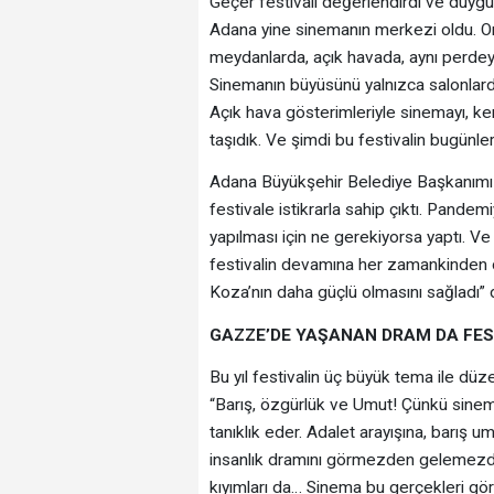
Geçer festivali değerlendirdi ve duygul
Adana yine sinemanın merkezi oldu. On 
meydanlarda, açık havada, aynı perdeye 
Sinemanın büyüsünü yalnızca salonlarda
Açık hava gösterimleriyle sinemayı, ken
taşıdık. Ve şimdi bu festivalin bugün
Adana Büyükşehir Belediye Başkanımız
festivale istikrarla sahip çıktı. Pand
yapılması için ne gerekiyorsa yaptı. Ve 
festivalin devamına her zamankinden da
Koza’nın daha güçlü olmasını sağladı” 
GAZZE’DE YAŞANAN DRAM DA FEST
Bu yıl festivalin üç büyük tema ile dü
“Barış, özgürlük ve Umut! Çünkü sinema
tanıklık eder. Adalet arayışına, barış
insanlık dramını görmezden gelemezdi
kıyımları da… Sinema bu gerçekleri görü