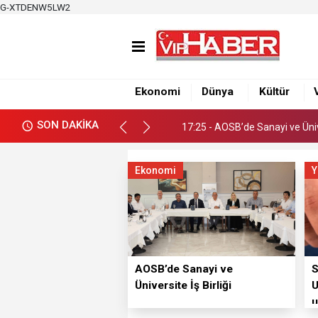
G-XTDENW5LW2
17:19 - Adana Altın Koza’dan
Ekonomi
Dünya
Kültür
17:25 - AOSB’de Sanayi ve Ünive
SON DAKİKA
17:19 - Adana Altın Koza’dan
17:25 - AOSB’de Sanayi ve Ünive
Ekonomi
Y
AOSB’de Sanayi ve
S
Üniversite İş Birliği
U
u