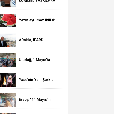
KÜRESEL BASKILARA
RAĞMEN AKMİB’DEN
293,3 MİLYON DOLARLIK
İHRACAT
Yazın ayrılmaz ikilisi:
Karpuz-peynir
ADANA, IPARD
KAPSAMINA ALINDI
Uludağ, 1 Mayıs’ta
işçilerle kahvaltı yaptı
Yase'nin Yeni Şarkısı
"Fal" Müzikseverlerle
Buluştu
Ersoy, “14 Mayıs’ın
telafisi yoktur!”