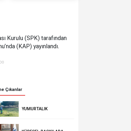
sası Kurulu (SPK) tarafından
u’nda (KAP) yayınlandı.
:00
e Çıkanlar
YUMURTALIK
BELEDİYESİ’NDEN YEŞİL
ALAN HAMLESİ