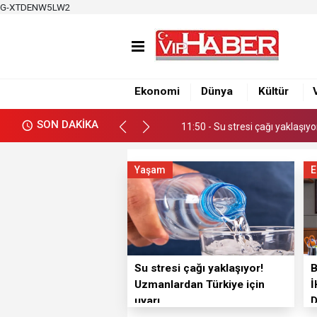
G-XTDENW5LW2
11:50 - Su stresi çağı yaklaşıy
12:39 - Büyükşehirden üretici
12:34 - Nacar, Balcalı Hastanes
Ekonomi
Dünya
Kültür
11:50 - Su stresi çağı yaklaşıy
SON DAKİKA
12:39 - Büyükşehirden üretici
Yaşam
E
Su stresi çağı yaklaşıyor!
Uzmanlardan Türkiye için
İ
uyarı