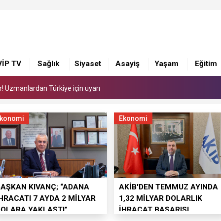
or! Uzmanlardan Türkiye için uyarı
ye 168 adet süt sağım makinesi
i yönetimi ile görüştü
VİP TV
Sağlık
Siyaset
Asayiş
Yaşam
Eğitim
or! Uzmanlardan Türkiye için uyarı
ye 168 adet süt sağım makinesi
konomi
Ekonomi
BAŞKAN KIVANÇ; “ADANA
AKİB'DEN TEMMUZ AYINDA
HRACATI 7 AYDA 2 MİLYAR
1,32 MİLYAR DOLARLIK
DOLARA YAKLAŞTI”
İHRACAT BAŞARISI