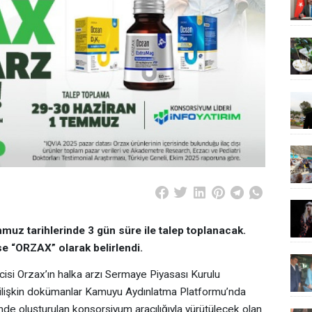
muz tarihlerinde 3 gün süre ile talep toplanacak
.
se “ORZAX” olarak belirlendi.
ticisi Orzax’ın halka arzı Sermaye Piyasası Kurulu
 ilişkin dokümanlar Kamuyu Aydınlatma Platformu’nda
iğinde oluşturulan konsorsiyum aracılığıyla yürütülecek olan