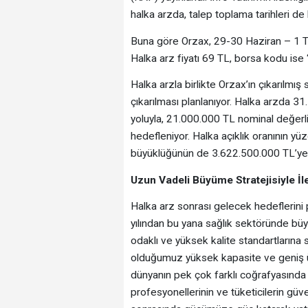
halka arzda, talep toplama tarihleri de b
Buna göre Orzax, 29-30 Haziran – 1 Te
Halka arz fiyatı 69 TL, borsa kodu is
Halka arzla birlikte Orzax’ın çıkarıl
çıkarılması planlanıyor. Halka arzda 3
yoluyla, 21.000.000 TL nominal değerli 
hedefleniyor. Halka açıklık oranının y
büyüklüğünün de 3.622.500.000 TL’ye 
Uzun Vadeli Büyüme Stratejisiyle İle
Halka arz sonrası gelecek hedeflerin
yılından bu yana sağlık sektöründe büyü
odaklı ve yüksek kalite standartlarına
olduğumuz yüksek kapasite ve geniş ü
dünyanın pek çok farklı coğrafyasında h
profesyonellerinin ve tüketicilerin gü