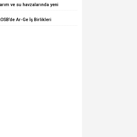
arım ve su havzalarında yeni
TTİ
önem! Kritik yönetmelik
OSB’de Ar-Ge İş Birlikleri
eğişiklikleri 'Resmi'leşti
asaya Yatırıldı