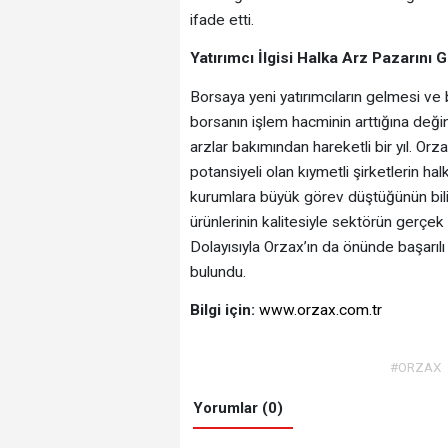
ifade etti.
Yatırımcı İlgisi Halka Arz Pazarını 
Borsaya yeni yatırımcıların gelmesi ve b
borsanın işlem hacminin arttığına deği
arzlar bakımından hareketli bir yıl. Or
potansiyeli olan kıymetli şirketlerin hal
kurumlara büyük görev düştüğünün bilin
ürünlerinin kalitesiyle sektörün gerçek
Dolayısıyla Orzax’ın da önünde başarılı
bulundu.
Bilgi için:
www.orzax.com.tr
#ORZAX
Yorumlar (0)