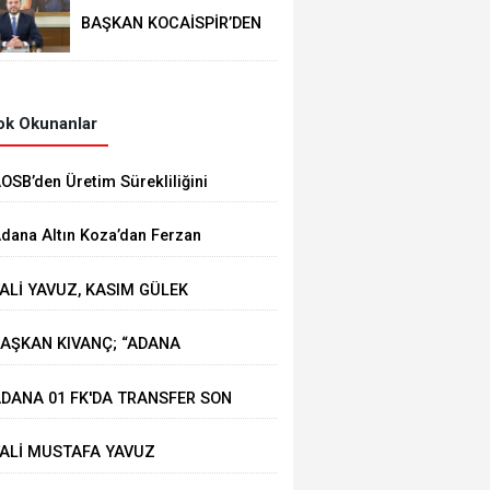
BAŞKAN KOCAİSPİR’DEN
RAMAZAN BAYRAMI
MESAJI
k Okunanlar
AOSB’den Üretim Sürekliliğini
üçlendirecek Stratejik Yatırım
dana Altın Koza’dan Ferzan
zpetek ve Vahide Perçin’e Onur
ALİ YAVUZ, KASIM GÜLEK
dülü
ÖPRÜSÜ'NDE YÜRÜTÜLEN
AŞKAN KIVANÇ; “ADANA
ALIŞMALARI İNCELEDİ
HRACATI 7 AYDA 2 MİLYAR
DANA 01 FK'DA TRANSFER SON
OLARA YAKLAŞTI”
IZ DEVAM EDİYOR
ALİ MUSTAFA YAVUZ
EYHAN'DA ESNAFIMIZI ZİYARET