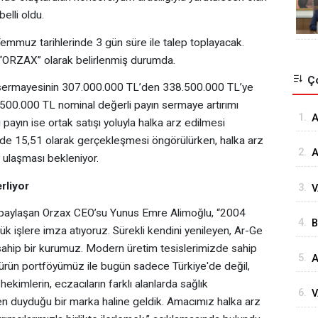
elli oldu.
mmuz tarihlerinde 3 gün süre ile talep toplayacak.
e “ORZAX” olarak belirlenmiş durumda.
Ço
mış sermayesinin 307.000.000 TL’den 338.500.000 TL’ye
1.500.000 TL nominal değerli payın sermaye artırımı
1.
⁠
payın ise ortak satışı yoluyla halka arz edilmesi
G
üzde 15,51 olarak gerçekleşmesi öngörülürken, halka arz
2.
A
ulaşması bekleniyor.
Ö
rliyor
3.
V
Ö
K
i paylaşan Orzax CEO’su Yunus Emre Alimoğlu, “2004
4.
B
Ç
k işlere imza atıyoruz. Sürekli kendini yenileyen, Ar-Ge
İ
 sahip bir kurumuz. Modern üretim tesislerimizde sahip
5.
A
D
rün portföyümüz ile bugün sadece Türkiye'de değil,
H
ekimlerin, eczacıların farklı alanlarda sağlık
6.
V
ven duyduğu bir marka haline geldik. Amacımız halka arz
S