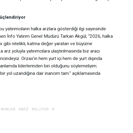
Güçlendiriyor
u yatırımcıların halka arzlara gösterdiği ilgi sayesinde
nen İnfo Yatırım Genel Müdürü Tarkan Akgül, “2026, halka
zax gibi nitelikli, katma değer yaratan ve büyüme
ka arz yoluyla yatırımcılara ulaştırılmasında biz aracı
cindeyiz. Orzax’ın hem yurt içi hem de yurt dışında
 anlamda liderlerinden biri olduğunu söylemeliyim.
 bir yol uzandığına dair inancım tam.” açıklamasında
#HALKA
#ARZ
#OLUYOR
#