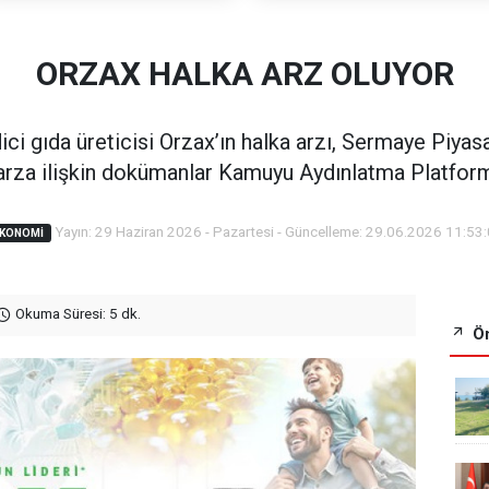
ORZAX HALKA ARZ OLUYOR
dici gıda üreticisi Orzax’ın halka arzı, Sermaye Piya
arza ilişkin dokümanlar Kamuyu Aydınlatma Platform
Yayın: 29 Haziran 2026 - Pazartesi - Güncelleme: 29.06.2026 11:53
KONOMI
Okuma Süresi: 5 dk.
Ön