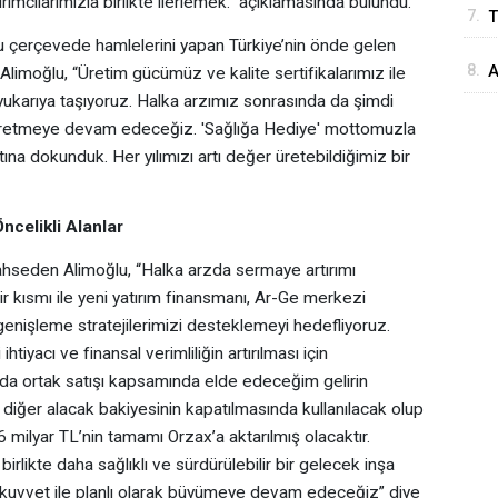
mcılarımızla birlikte ilerlemek.” açıklamasında bulundu.
7.
T
E
u çerçevede hamlelerini yapan Türkiye’nin önde gelen
d
8.
A
Alimoğlu, “Üretim gücümüz ve kalite sertifikalarımız ile
d
yukarıya taşıyoruz. Halka arzımız sonrasında da şimdi
M
 üretmeye devam edeceğiz. 'Sağlığa Hediye' mottomuzla
na dokunduk. Her yılımızı artı değer üretebildiğimiz bir
ncelikli Alanlar
seden Alimoğlu, “Halka arzda sermaye artırımı
 kısmı ile yeni yatırım finansmanı, Ar-Ge merkezi
genişleme stratejilerimizi desteklemeyi hedefliyoruz.
iyacı ve finansal verimliliğin artırılması için
rzda ortak satışı kapsamında elde edeceğim gelirin
an diğer alacak bakiyesinin kapatılmasında kullanılacak olup
 milyar TL’nin tamamı Orzax’a aktarılmış olacaktır.
 birlikte daha sağlıklı ve sürdürülebilir bir gelecek inşa
 kuvvet ile planlı olarak büyümeye devam edeceğiz” diye