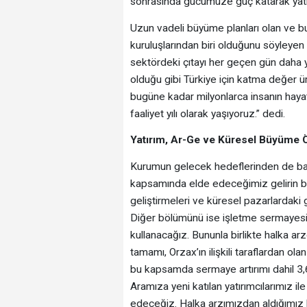
sonrasında gücümüze güç katarak yatırı
Uzun vadeli büyüme planları olan ve b
kuruluşlarından biri olduğunu söyleyen 
sektördeki çıtayı her geçen gün daha 
olduğu gibi Türkiye için katma değer
bugüne kadar milyonlarca insanın hayatı
faaliyet yılı olarak yaşıyoruz.” dedi.
Yatırım, Ar-Ge ve Küresel Büyüme Ö
Kurumun gelecek hedeflerinden de bah
kapsamında elde edeceğimiz gelirin bir
geliştirmeleri ve küresel pazarlardaki 
Diğer bölümünü ise işletme sermayesi iht
kullanacağız. Bununla birlikte halka a
tamamı, Orzax’ın ilişkili taraflardan ol
bu kapsamda sermaye artırımı dahil 3,6
Aramıza yeni katılan yatırımcılarımız ile
edeceğiz. Halka arzımızdan aldığımız