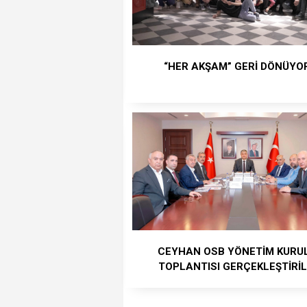
“HER AKŞAM” GERİ DÖNÜYO
CEYHAN OSB YÖNETİM KURU
TOPLANTISI GERÇEKLEŞTİRİL