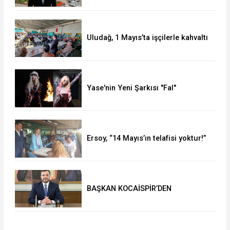
Uludağ, 1 Mayıs’ta işçilerle kahvaltı
yaptı
Yase'nin Yeni Şarkısı "Fal"
Müzikseverlerle Buluştu
Ersoy, “14 Mayıs’ın telafisi yoktur!”
BAŞKAN KOCAİSPİR’DEN
RAMAZAN BAYRAMI MESAJI