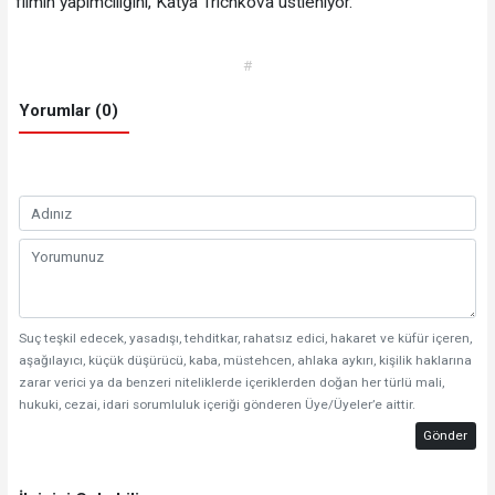
filmin yapımcılığını, Katya Trichkova üstleniyor.
#
Yorumlar (0)
Suç teşkil edecek, yasadışı, tehditkar, rahatsız edici, hakaret ve küfür içeren,
aşağılayıcı, küçük düşürücü, kaba, müstehcen, ahlaka aykırı, kişilik haklarına
zarar verici ya da benzeri niteliklerde içeriklerden doğan her türlü mali,
hukuki, cezai, idari sorumluluk içeriği gönderen Üye/Üyeler’e aittir.
Gönder