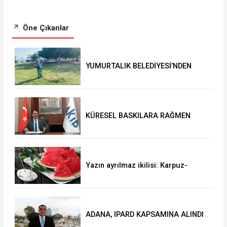
Öne Çıkanlar
YUMURTALIK BELEDİYESİ’NDEN
YEŞİL ALAN HAMLESİ
KÜRESEL BASKILARA RAĞMEN
AKMİB’DEN 293,3 MİLYON
DOLARLIK İHRACAT
Yazın ayrılmaz ikilisi: Karpuz-
peynir
ADANA, IPARD KAPSAMINA ALINDI