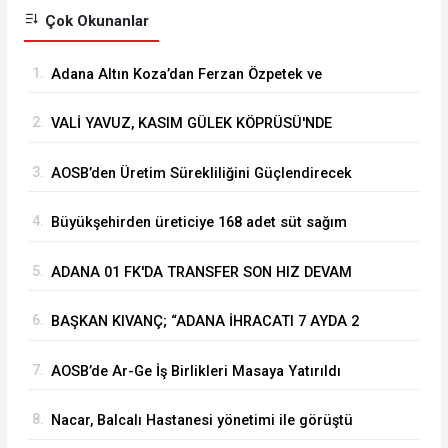
Çok Okunanlar
1.
Adana Altın Koza’dan Ferzan Özpetek ve
Vahide Perçin’e Onur Ödülü
2.
VALİ YAVUZ, KASIM GÜLEK KÖPRÜSÜ'NDE
YÜRÜTÜLEN ÇALIŞMALARI İNCELEDİ
3.
⁠AOSB’den Üretim Sürekliliğini Güçlendirecek
Stratejik Yatırım
4.
Büyükşehirden üreticiye 168 adet süt sağım
makinesi
5.
ADANA 01 FK'DA TRANSFER SON HIZ DEVAM
EDİYOR
6.
BAŞKAN KIVANÇ; “ADANA İHRACATI 7 AYDA 2
MİLYAR DOLARA YAKLAŞTI”
7.
AOSB’de Ar-Ge İş Birlikleri Masaya Yatırıldı
8.
Nacar, Balcalı Hastanesi yönetimi ile görüştü