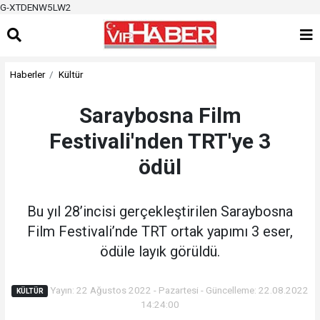
G-XTDENW5LW2
Haberler
Kültür
Saraybosna Film
Festivali'nden TRT'ye 3
ödül
Bu yıl 28’incisi gerçekleştirilen Saraybosna
Film Festivali’nde TRT ortak yapımı 3 eser,
ödüle layık görüldü.
Yayın: 22 Ağustos 2022 - Pazartesi - Güncelleme: 22.08.2022
KÜLTÜR
14:24:00