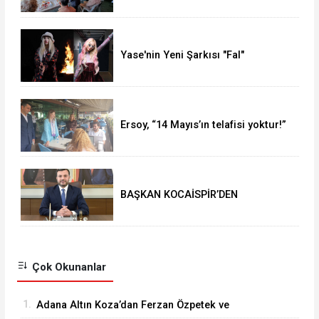
Yase'nin Yeni Şarkısı "Fal"
Müzikseverlerle Buluştu
Ersoy, “14 Mayıs’ın telafisi yoktur!”
BAŞKAN KOCAİSPİR’DEN
RAMAZAN BAYRAMI MESAJI
Çok Okunanlar
1.
Adana Altın Koza’dan Ferzan Özpetek ve