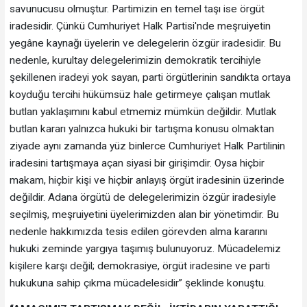
savunucusu olmuştur. Partimizin en temel taşı ise örgüt
iradesidir. Çünkü Cumhuriyet Halk Partisi'nde meşruiyetin
yegâne kaynağı üyelerin ve delegelerin özgür iradesidir. Bu
nedenle, kurultay delegelerimizin demokratik tercihiyle
şekillenen iradeyi yok sayan, parti örgütlerinin sandıkta ortaya
koyduğu tercihi hükümsüz hale getirmeye çalışan mutlak
butlan yaklaşımını kabul etmemiz mümkün değildir. Mutlak
butlan kararı yalnızca hukuki bir tartışma konusu olmaktan
ziyade aynı zamanda yüz binlerce Cumhuriyet Halk Partilinin
iradesini tartışmaya açan siyasi bir girişimdir. Oysa hiçbir
makam, hiçbir kişi ve hiçbir anlayış örgüt iradesinin üzerinde
değildir. Adana örgütü de delegelerimizin özgür iradesiyle
seçilmiş, meşruiyetini üyelerimizden alan bir yönetimdir. Bu
nedenle hakkımızda tesis edilen görevden alma kararını
hukuki zeminde yargıya taşımış bulunuyoruz. Mücadelemiz
kişilere karşı değil; demokrasiye, örgüt iradesine ve parti
hukukuna sahip çıkma mücadelesidir” şeklinde konuştu.