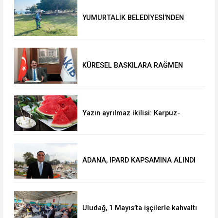
YUMURTALIK BELEDİYESİ’NDEN
YEŞİL ALAN HAMLESİ
KÜRESEL BASKILARA RAĞMEN
AKMİB’DEN 293,3 MİLYON
DOLARLIK İHRACAT
Yazın ayrılmaz ikilisi: Karpuz-
peynir
ADANA, IPARD KAPSAMINA ALINDI
Uludağ, 1 Mayıs’ta işçilerle kahvaltı
yaptı