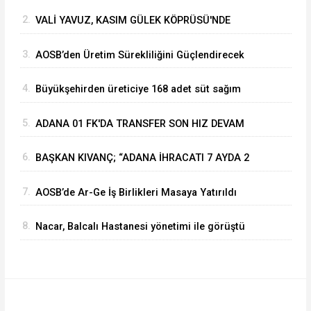
Vahide Perçin’e Onur Ödülü
2.
VALİ YAVUZ, KASIM GÜLEK KÖPRÜSÜ'NDE
YÜRÜTÜLEN ÇALIŞMALARI İNCELEDİ
3.
⁠AOSB’den Üretim Sürekliliğini Güçlendirecek
Stratejik Yatırım
4.
Büyükşehirden üreticiye 168 adet süt sağım
makinesi
5.
ADANA 01 FK'DA TRANSFER SON HIZ DEVAM
EDİYOR
6.
BAŞKAN KIVANÇ; “ADANA İHRACATI 7 AYDA 2
MİLYAR DOLARA YAKLAŞTI”
7.
AOSB’de Ar-Ge İş Birlikleri Masaya Yatırıldı
8.
Nacar, Balcalı Hastanesi yönetimi ile görüştü