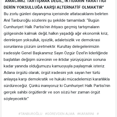
“AMACIMIZ TARTIŞMAK DEĞİL, İKTİDARIN YARATTIĞI
DERİN YOKSULLUĞA KARŞI ALTERNATİF OLMAKTIR”
Bu zorlu günleri dayanışma içerisinde atlatacaklarını belirten
Anıl Tanburoğlu sözlerini şu şekilde tamamladı: “Bugün
Cumhuriyet Halk Partisi'nin ihtiyacı geçmiş tartışmaların
gölgesinde kalmak değil; halkın yaşadığı ağır ekonomik kriz,
derinleşen yoksulluk, işsizlik, adaletsizlik ve demokrasi
sorunlarına çözüm üretmektir. Kurultay delegelerimizin
iradesiyle Genel Başkanımız Sayın Özgür Özel'in liderliğinde
başlatılan değişim sürecinin ve iktidar yürüyüşünün sonuna
kadar yanında olduğumuzu kamuoyuyla paylaşmak isteriz.
Adana örgütü olarak; örgüt iradesini yok sayan her türlü
anlayışa karşı demokratik ve hukuki mücadelemizi kararlılıkla
sürdüreceğiz. Çünkü inanıyoruz ki Cumhuriyet Halk Partisi'nin
gerçek sahibi örgütlerdir ve son sözü her zaman örgüt
söyleyecektir.”
#TANBUROĞLU
#GÖREVDEN ALMA
#KARARINI
#