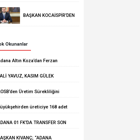
BAŞKAN KOCAİSPİR’DEN
RAMAZAN BAYRAMI
MESAJI
k Okunanlar
dana Altın Koza’dan Ferzan
zpetek ve Vahide Perçin’e Onur
ALİ YAVUZ, KASIM GÜLEK
dülü
ÖPRÜSÜ'NDE YÜRÜTÜLEN
AOSB’den Üretim Sürekliliğini
ALIŞMALARI İNCELEDİ
üçlendirecek Stratejik Yatırım
üyükşehirden üreticiye 168 adet
üt sağım makinesi
DANA 01 FK'DA TRANSFER SON
IZ DEVAM EDİYOR
AŞKAN KIVANÇ; “ADANA