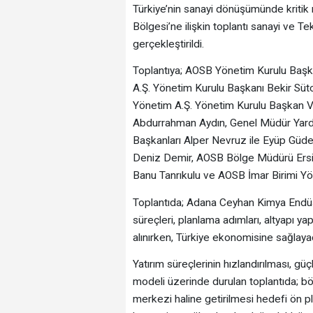
Türkiye’nin sanayi dönüşümünde kriti
Bölgesi’ne ilişkin toplantı sanayi ve 
gerçekleştirildi.
Toplantıya; AOSB Yönetim Kurulu Baş
A.Ş. Yönetim Kurulu Başkanı Bekir Sü
Yönetim A.Ş. Yönetim Kurulu Başkan V
Abdurrahman Aydın, Genel Müdür Yardı
Başkanları Alper Nevruz ile Eyüp Güde
Deniz Demir, AOSB Bölge Müdürü Ersin 
Banu Tanrıkulu ve AOSB İmar Birimi Yön
Toplantıda; Adana Ceyhan Kimya Endüst
süreçleri, planlama adımları, altyapı y
alınırken, Türkiye ekonomisine sağlayac
Yatırım süreçlerinin hızlandırılması, g
modeli üzerinde durulan toplantıda; böl
merkezi haline getirilmesi hedefi ön pl