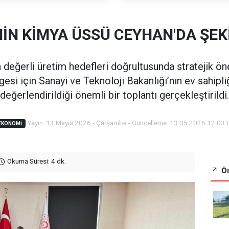
NİN KİMYA ÜSSÜ CEYHAN'DA ŞEK
a değerli üretim hedefleri doğrultusunda stratejik 
esi için Sanayi ve Teknoloji Bakanlığı’nın ev sahipliğ
değerlendirildiği önemli bir toplantı gerçekleştirildi.
Yayın: 13 Mayıs 2026 - Çarşamba - Güncelleme: 13.05.2026 12:03:
EKONOMI
Okuma Süresi: 4 dk.
Ön