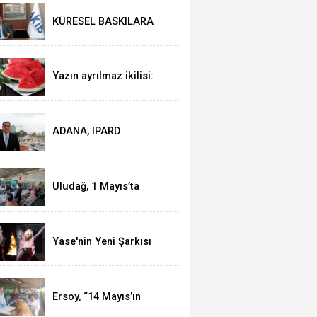
KÜRESEL BASKILARA
RAĞMEN AKMİB’DEN
293,3 MİLYON DOLARLIK
İHRACAT
Yazın ayrılmaz ikilisi:
Karpuz-peynir
ADANA, IPARD
KAPSAMINA ALINDI
Uludağ, 1 Mayıs’ta
işçilerle kahvaltı yaptı
Yase'nin Yeni Şarkısı
"Fal" Müzikseverlerle
Buluştu
Ersoy, “14 Mayıs’ın
telafisi yoktur!”