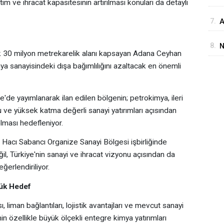
im ve ihracat kapasitesinin artırılması konuları da detaylı
İ
7.
A
D
M
8.
N
k 30 milyon metrekarelik alanı kapsayan Adana Ceyhan
i
ya sanayisindeki dışa bağımlılığını azaltacak en önemli
de yayımlanarak ilan edilen bölgenin; petrokimya, ileri
u ve yüksek katma değerli sanayi yatırımları açısından
 olması hedefleniyor.
a Hacı Sabancı Organize Sanayi Bölgesi işbirliğinde
ğil, Türkiye'nin sanayi ve ihracat vizyonu açısından da
eğerlendiriliyor.
yük Hedef
, liman bağlantıları, lojistik avantajları ve mevcut sanayi
n özellikle büyük ölçekli entegre kimya yatırımları