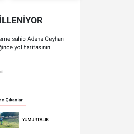
İLLENİYOR
öneme sahip Adana Ceyhan
inde yol haritasının
00
e Çıkanlar
YUMURTALIK
BELEDİYESİ’NDEN YEŞİL
ALAN HAMLESİ