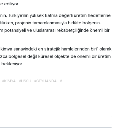
 ediliyor.
in, Türkiye’nin yüksek katma değerli üretim hedeflerine
tilirken, projenin tamamlanmasıyla birlikte bölgenin;
am potansiyeli ve uluslararası rekabetçiliğinde önemli bir
n kimya sanayindeki en stratejik hamlelerinden biri” olarak
nızca bölgesel değil küresel ölçekte de önemli bir üretim
bekleniyor.
#KİMYA
#ÜSSÜ
#CEYHANDA
#