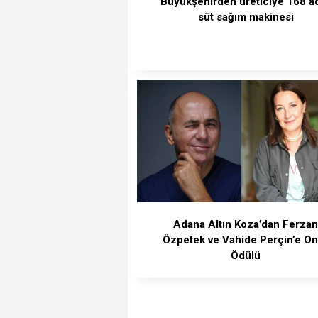
Büyükşehirden üreticiye 168 a
süt sağım makinesi
Adana Altın Koza’dan Ferza
Özpetek ve Vahide Perçin’e O
Ödülü