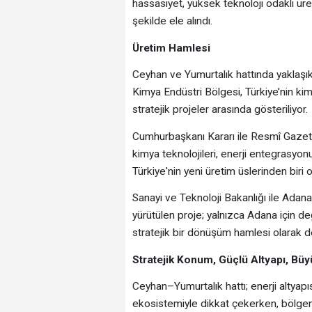
hassasiyet, yüksek teknoloji odaklı üret
şekilde ele alındı.
Üretim Hamlesi
Ceyhan ve Yumurtalık hattında yaklaşı
Kimya Endüstri Bölgesi, Türkiye’nin kim
stratejik projeler arasında gösteriliyor.
Cumhurbaşkanı Kararı ile Resmî Gazete'
kimya teknolojileri, enerji entegrasyon
Türkiye'nin yeni üretim üslerinden biri
Sanayi ve Teknoloji Bakanlığı ile Adan
yürütülen proje; yalnızca Adana için de
stratejik bir dönüşüm hamlesi olarak d
Stratejik Konum, Güçlü Altyapı, Bü
Ceyhan–Yumurtalık hattı; enerji altyapısı
ekosistemiyle dikkat çekerken, bölgeni