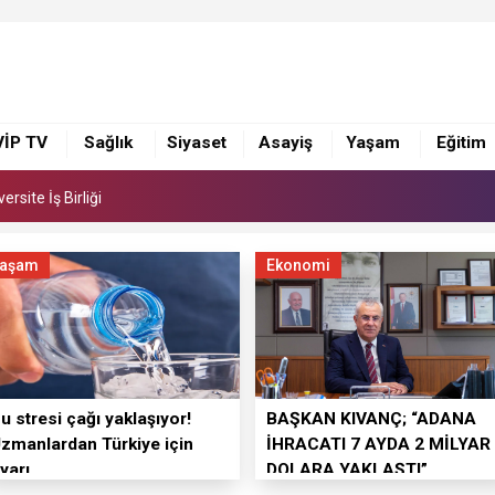
VİP TV
Sağlık
Siyaset
Asayiş
Yaşam
Eğitim
 Suna Selen, Macit Koper ve Aydın Sayman’a Emek Ödülü
rsite İş Birliği
 Suna Selen, Macit Koper ve Aydın Sayman’a Emek Ödülü
aşam
Ekonomi
rsite İş Birliği
u stresi çağı yaklaşıyor!
BAŞKAN KIVANÇ; “ADANA
zmanlardan Türkiye için
İHRACATI 7 AYDA 2 MİLYAR
yarı
DOLARA YAKLAŞTI”