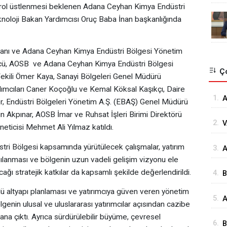
k rol üstlenmesi beklenen Adana Ceyhan Kimya Endüstri
Teknoloji Bakan Yardımcısı Oruç Baba İnan başkanlığında
kanı ve Adana Ceyhan Kimya Endüstri Bölgesi Yönetim
tcü, AOSB ve Adana Ceyhan Kimya Endüstri Bölgesi
Ço
ekili Ömer Kaya, Sanayi Bölgeleri Genel Müdürü
mcıları Caner Koçoğlu ve Kemal Köksal Kaşıkçı, Daire
1.
A
r, Endüstri Bölgeleri Yönetim A.Ş. (EBAŞ) Genel Müdürü
Ö
Akpınar, AOSB İmar ve Ruhsat İşleri Birimi Direktörü
2.
V
Ö
eticisi Mehmet Ali Yılmaz katıldı.
K
ri Bölgesi kapsamında yürütülecek çalışmalar, yatırım
3.
⁠
Ç
apılanması ve bölgenin uzun vadeli gelişim vizyonu ele
G
ağı stratejik katkılar da kapsamlı şekilde değerlendirildi.
4.
B
s
üçlü altyapı planlaması ve yatırımcıya güven veren yönetim
5.
A
genin ulusal ve uluslararası yatırımcılar açısından cazibe
H
ana çıktı. Ayrıca sürdürülebilir büyüme, çevresel
6.
B