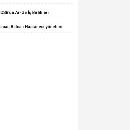
HRACATI 7 AYDA 2 MİLYAR
OSB’de Ar-Ge İş Birlikleri
OLARA YAKLAŞTI”
asaya Yatırıldı
acar, Balcalı Hastanesi yönetimi
le görüştü