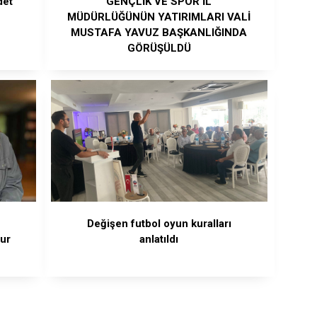
det
GENÇLİK VE SPOR İL
MÜDÜRLÜĞÜNÜN YATIRIMLARI VALİ
MUSTAFA YAVUZ BAŞKANLIĞINDA
GÖRÜŞÜLDÜ
n
Değişen futbol oyun kuralları
nur
anlatıldı