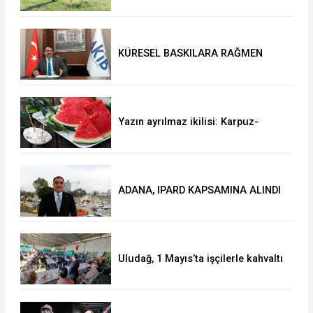
KÜRESEL BASKILARA RAĞMEN
AKMİB’DEN 293,3 MİLYON
DOLARLIK İHRACAT
Yazın ayrılmaz ikilisi: Karpuz-
peynir
ADANA, IPARD KAPSAMINA ALINDI
Uludağ, 1 Mayıs’ta işçilerle kahvaltı
yaptı