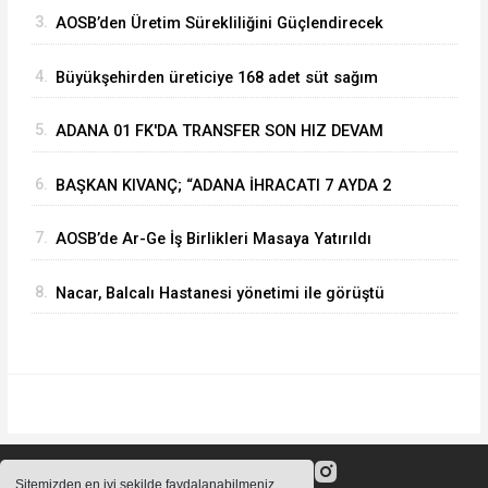
3.
⁠AOSB’den Üretim Sürekliliğini Güçlendirecek
Stratejik Yatırım
4.
Büyükşehirden üreticiye 168 adet süt sağım
makinesi
5.
ADANA 01 FK'DA TRANSFER SON HIZ DEVAM
EDİYOR
6.
BAŞKAN KIVANÇ; “ADANA İHRACATI 7 AYDA 2
MİLYAR DOLARA YAKLAŞTI”
7.
AOSB’de Ar-Ge İş Birlikleri Masaya Yatırıldı
8.
Nacar, Balcalı Hastanesi yönetimi ile görüştü
Sitemizden en iyi şekilde faydalanabilmeniz