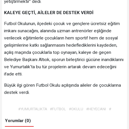
yetiştirmektir” dedi.
KALEYE GEÇTİ, AİLELER DE DESTEK VERDİ
Futbol Okulunun, ilçedeki çocuk ve gençlere ücretsiz eğitim
imkanı sunacağını, alanında uzman antrenörler eşliğinde
verilecek eğitimlerle çocukların hem sportif hem de sosyal
gelişimlerine katkı sağlanmasını hedeflediklerini kaydeden,
açılış maçında çocuklarla top oynayan, kaleye de geçen
Belediye Başkanı Altıok, sporun birleştirici gücüne inandıklarını
ve Yumurtalık’ta bu tür projelerin artarak devam edeceğini
ifade etti.
Büyük ilgi gören Futbol Okulu açılışında aileler de çocuklarına
destek verdi.
#YUMURTALIKTA
#FUTBOL
#OKULU
#HEYECANI
#
Yorumlar (0)