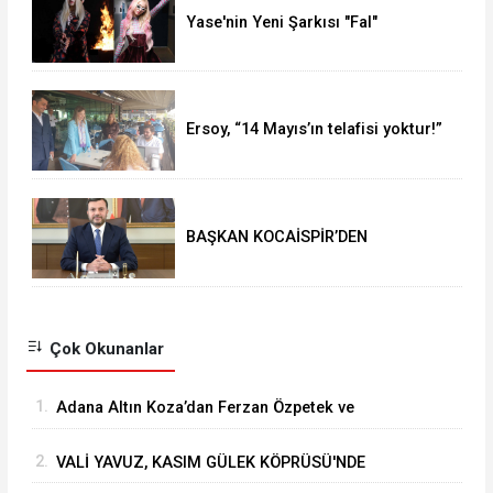
Yase'nin Yeni Şarkısı "Fal"
Müzikseverlerle Buluştu
Ersoy, “14 Mayıs’ın telafisi yoktur!”
BAŞKAN KOCAİSPİR’DEN
RAMAZAN BAYRAMI MESAJI
Çok Okunanlar
1.
Adana Altın Koza’dan Ferzan Özpetek ve
Vahide Perçin’e Onur Ödülü
2.
VALİ YAVUZ, KASIM GÜLEK KÖPRÜSÜ'NDE
YÜRÜTÜLEN ÇALIŞMALARI İNCELEDİ