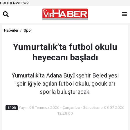
G-XTDENW5LW2
Haberler
Spor
Yumurtalık’ta futbol okulu
heyecanı başladı
Yumurtalık’ta Adana Büyükşehir Belediyesi
işbirliğiyle açılan futbol okulu, çocukları
sporla buluşturacak.
Yayın: 08 Temmuz 2026 - Çarşamba - Güncelleme: 08.07.2026
SPOR
12:28:00