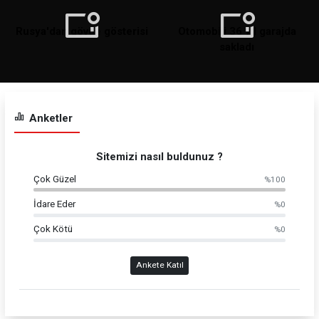
Rusya'dan gövde gösterisi
Otomobili 36 yıl garajda
sakladı
Anketler
Sitemizi nasıl buldunuz ?
Çok Güzel
%100
İdare Eder
%0
Çok Kötü
%0
Ankete Katıl