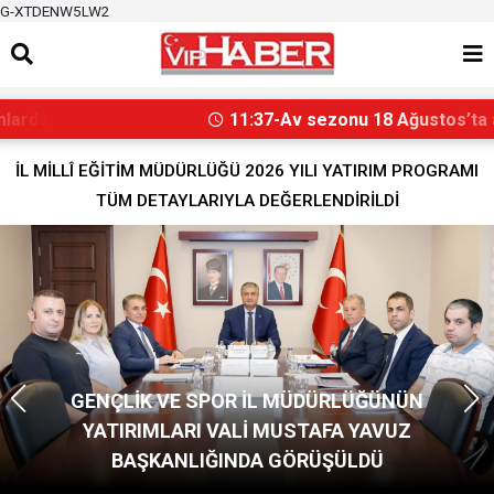
G-XTDENW5LW2
11:37-Av sezonu 18 Ağustos’ta açılacak
İL MİLLÎ EĞİTİM MÜDÜRLÜĞÜ 2026 YILI YATIRIM PROGRAMI
TÜM DETAYLARIYLA DEĞERLENDİRİLDİ
ADANA 01 FK'DA TRANSFER SON HIZ DEVAM
EDİYOR