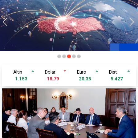
altin
dolar
euro
bist
1.153
18,79
20,35
5.427