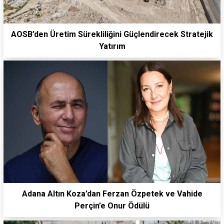
⁠AOSB’den Üretim Sürekliliğini Güçlendirecek Stratejik
Yatırım
Adana Altın Koza’dan Ferzan Özpetek ve Vahide
Perçin’e Onur Ödülü