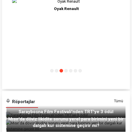
Oyak Renault
Tümü
Röportajlar
Saraybosna Film Festivali'nden TRT'ye 3 ödül
Mısır'da döviz likidite sorunu yerel para birimini yeni bir
dalgalı kur sistemine geçirir mi?