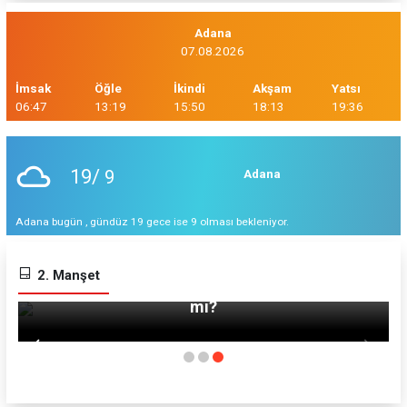
Adana
07.08.2026
İmsak
Öğle
İkindi
Akşam
Yatsı
06:47
13:19
15:50
18:13
19:36
19/
9
Adana
Adana bugün , gündüz 19 gece ise 9 olması bekleniyor.
Mısır'da döviz likidite sorunu yerel para
2. Manşet
birimini yeni bir dalgalı kur sistemine geçirir
ü
mi?