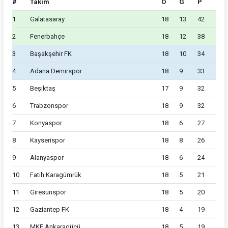
#
Takım
O
G
P
1
Galatasaray
18
13
42
2
Fenerbahçe
18
12
38
3
Başakşehir FK
18
10
34
4
Adana Demirspor
18
9
33
5
Beşiktaş
17
9
32
6
Trabzonspor
18
9
32
7
Konyaspor
18
6
27
8
Kayserispor
18
8
26
9
Alanyaspor
18
6
24
10
Fatih Karagümrük
18
5
21
11
Giresunspor
18
5
20
12
Gaziantep FK
18
4
19
13
MKE Ankaragücü
18
5
19