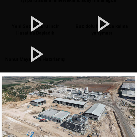
iyi parti adana milletvekili a. adayı nihal ağca
Yeni Sezon Kuru İncir
Buz dolu havuzda kalma
Hasatına Başladık
yarışması
Nohut Mayasının Hazırlanışı