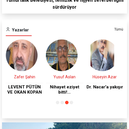
Yumurtalık Belediyesi, temizlik ve hijyen seferberliğini
sürdürüyor
Tümü
Yazarlar
Zafer Şahin
Yusuf Aslan
Hüseyin Azar
e
LEVENT PÜTÜN
Nihayet eziyet
Dr. Nacar'a yakışır
z
VE OKAN KOPAN
bitti!...
S