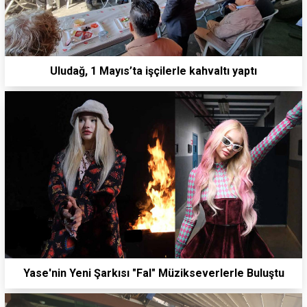
Uludağ, 1 Mayıs’ta işçilerle kahvaltı yaptı
Yase'nin Yeni Şarkısı "Fal" Müzikseverlerle Buluştu