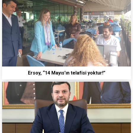
Ersoy, “14 Mayıs’ın telafisi yoktur!”