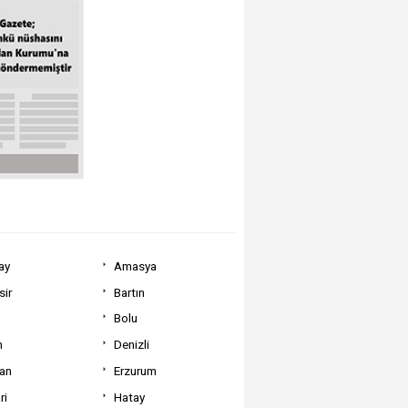
ay
Amasya
sir
Bartın
Bolu
m
Denizli
can
Erzurum
ri
Hatay