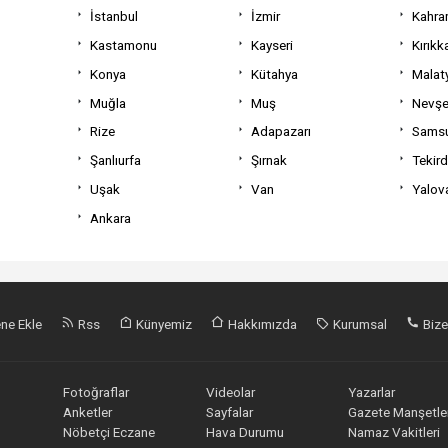
İstanbul
İzmir
Kahra
Kastamonu
Kayseri
Kırıkk
Konya
Kütahya
Malat
Muğla
Muş
Nevşe
Rize
Adapazarı
Sams
Şanlıurfa
Şırnak
Tekir
Uşak
Van
Yalov
Ankara
ne Ekle
Rss
Künyemiz
Hakkımızda
Kurumsal
Bize
Fotoğraflar
Videolar
Yazarlar
Anketler
Sayfalar
Gazete Manşetler
Nöbetçi Eczane
Hava Durumu
Namaz Vakitleri