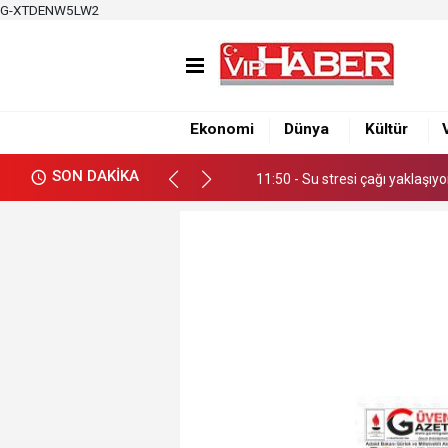
G-XTDENW5LW2
11:50 - Su stresi çağı yaklaşıy
12:39 - Büyükşehirden üretici
Ekonomi
Dünya
Kültür
12:34 - Nacar, Balcalı Hastanes
SON DAKİKA
11:50 - Su stresi çağı yaklaşıy
12:39 - Büyükşehirden üretici