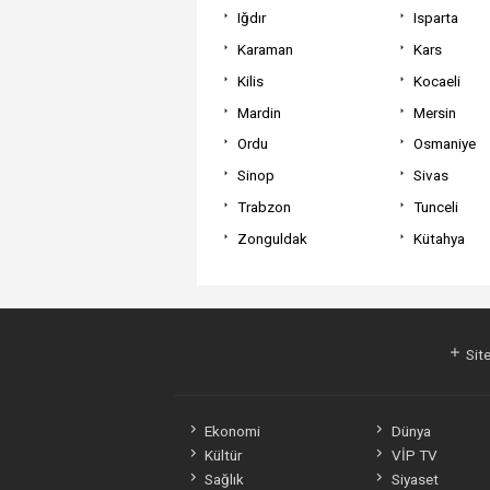
Iğdır
Isparta
Karaman
Kars
Kilis
Kocaeli
Mardin
Mersin
Ordu
Osmaniye
Sinop
Sivas
Trabzon
Tunceli
Zonguldak
Kütahya
Site
Ekonomi
Dünya
Kültür
VİP TV
Sağlık
Siyaset