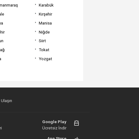
manmaraş
Karabük
ale
Kırşehir
ya
Manisa
hir
Niğde
un
Siirt
dağ
Tokat
a
Yozgat
 Ulaşın
Google Play
i
Ücretsiz İndir
App Store