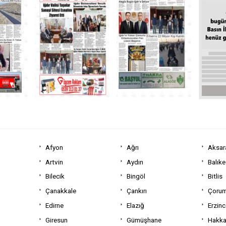
Afyon
Ağrı
Aksar
Artvin
Aydın
Balıke
Bilecik
Bingöl
Bitlis
Çanakkale
Çankırı
Çoru
Edirne
Elazığ
Erzin
Giresun
Gümüşhane
Hakka