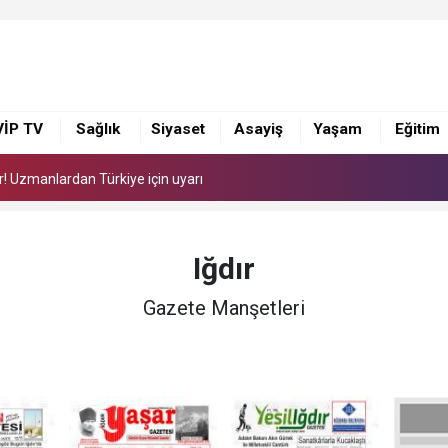
or! Uzmanlardan Türkiye için uyarı
ye 168 adet süt sağım makinesi
VİP TV
Sağlık
Siyaset
Asayiş
Yaşam
Eğitim
i yönetimi ile görüştü
or! Uzmanlardan Türkiye için uyarı
ye 168 adet süt sağım makinesi
Iğdır
Gazete Manşetleri