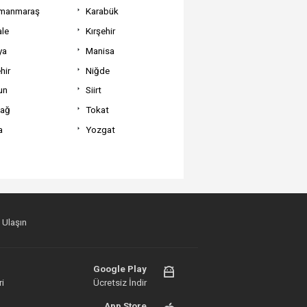
manmaraş
Karabük
ale
Kırşehir
ya
Manisa
hir
Niğde
un
Siirt
dağ
Tokat
a
Yozgat
 Ulaşın
Google Play
i
Ücretsiz İndir
App Store