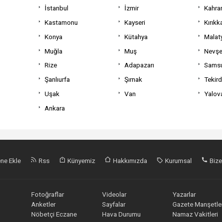
İstanbul
İzmir
Kahra
Kastamonu
Kayseri
Kırıkk
Konya
Kütahya
Malat
Muğla
Muş
Nevşe
Rize
Adapazarı
Sams
Şanlıurfa
Şırnak
Tekir
Uşak
Van
Yalov
Ankara
ne Ekle
Rss
Künyemiz
Hakkımızda
Kurumsal
Bize
Fotoğraflar
Videolar
Yazarlar
Anketler
Sayfalar
Gazete Manşetler
Nöbetçi Eczane
Hava Durumu
Namaz Vakitleri