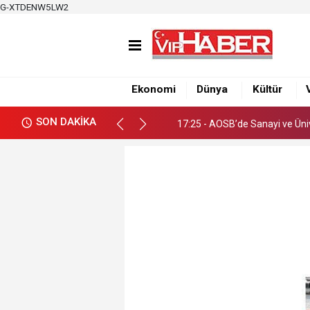
G-XTDENW5LW2
17:19 - Adana Altın Koza’dan
17:25 - AOSB’de Sanayi ve Ünive
Ekonomi
Dünya
Kültür
17:19 - Adana Altın Koza’dan
SON DAKİKA
17:25 - AOSB’de Sanayi ve Ünive