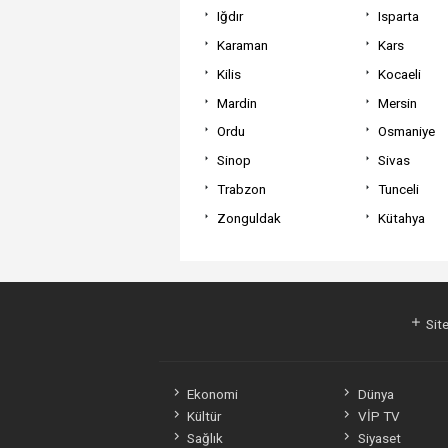
Iğdır
Isparta
Karaman
Kars
Kilis
Kocaeli
Mardin
Mersin
Ordu
Osmaniye
Sinop
Sivas
Trabzon
Tunceli
Zonguldak
Kütahya
Site
Ekonomi
Dünya
Kültür
VİP TV
Sağlık
Siyaset