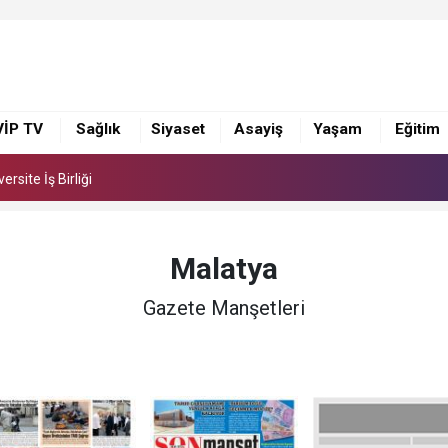
 Suna Selen, Macit Koper ve Aydın Sayman’a Emek Ödülü
rsite İş Birliği
VİP TV
Sağlık
Siyaset
Asayiş
Yaşam
Eğitim
 Suna Selen, Macit Koper ve Aydın Sayman’a Emek Ödülü
rsite İş Birliği
Malatya
Gazete Manşetleri