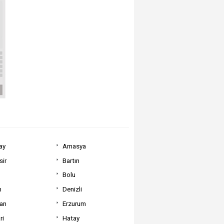
ay
Amasya
sir
Bartın
Bolu
m
Denizli
can
Erzurum
ri
Hatay