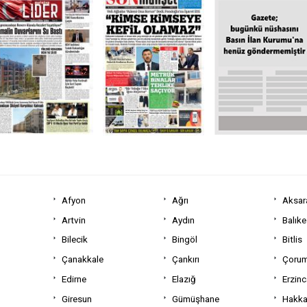
Afyon
Ağrı
Aksar
Artvin
Aydın
Balıke
Bilecik
Bingöl
Bitlis
Çanakkale
Çankırı
Çoru
Edirne
Elazığ
Erzin
Giresun
Gümüşhane
Hakka