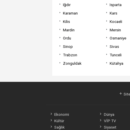
Iğdır
Isparta
Karaman
Kars
Kilis
Kocaeli
Mardin
Mersin
Ordu
Osmaniye
Sinop
Sivas
Trabzon
Tunceli
Zonguldak
Kütahya
Site
Ekonomi
Dünya
Kültür
VİP TV
Sağlık
Siyaset