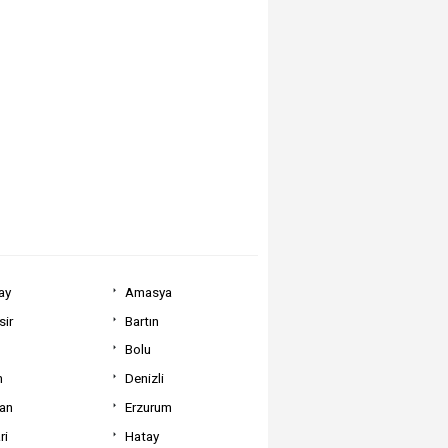
ay
Amasya
sir
Bartın
Bolu
m
Denizli
can
Erzurum
ri
Hatay