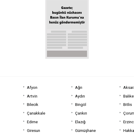
Afyon
Ağrı
Aksar
Artvin
Aydın
Balıke
Bilecik
Bingöl
Bitlis
Çanakkale
Çankırı
Çoru
Edirne
Elazığ
Erzin
Giresun
Gümüşhane
Hakka