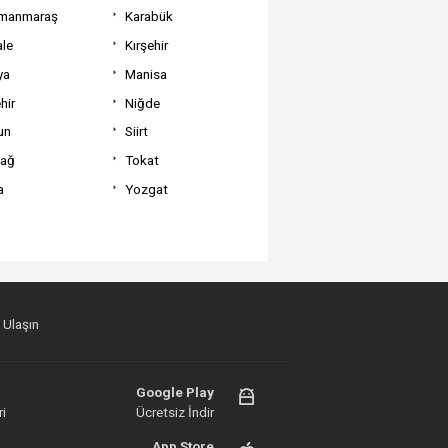
manmaraş
Karabük
ale
Kırşehir
ya
Manisa
hir
Niğde
un
Siirt
dağ
Tokat
a
Yozgat
 Ulaşın
Google Play
i
Ücretsiz İndir
App Store