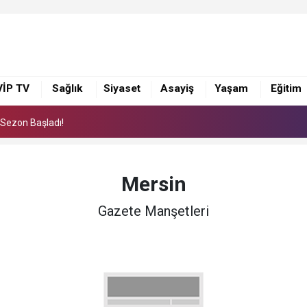
i Sezon Başladı!
eleceğin Yıldızlarını Karataş’ta Yetiştiriyor
VİP TV
Sağlık
Siyaset
Asayiş
Yaşam
Eğitim
sim Sergisi Sanatseverlerden Yoğun İlgi Gördü
i Sezon Başladı!
eleceğin Yıldızlarını Karataş’ta Yetiştiriyor
Mersin
Gazete Manşetleri