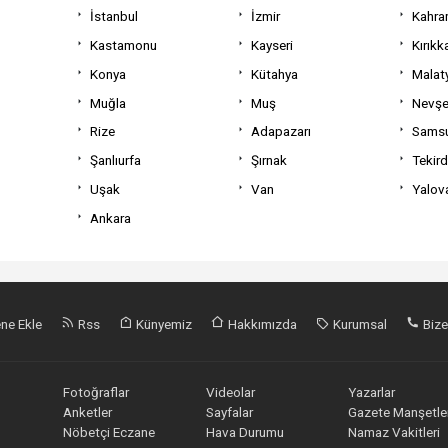
İstanbul
İzmir
Kahra
Kastamonu
Kayseri
Kırıkk
Konya
Kütahya
Malat
Muğla
Muş
Nevşe
Rize
Adapazarı
Sams
Şanlıurfa
Şırnak
Tekir
Uşak
Van
Yalov
Ankara
ne Ekle
Rss
Künyemiz
Hakkımızda
Kurumsal
Bize
Fotoğraflar
Videolar
Yazarlar
Anketler
Sayfalar
Gazete Manşetler
Nöbetçi Eczane
Hava Durumu
Namaz Vakitleri