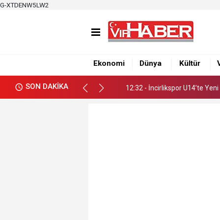
G-XTDENW5LW2
12:32 - İncirlikspor U14’te Yen
19:50 - Çukurova Gençlik Spor, G
Ekonomi
Dünya
Kültür
12:35 - “Damla’nın Fırçası” Re
SON DAKİKA
12:32 - İncirlikspor U14’te Yen
19:50 - Çukurova Gençlik Spor, G