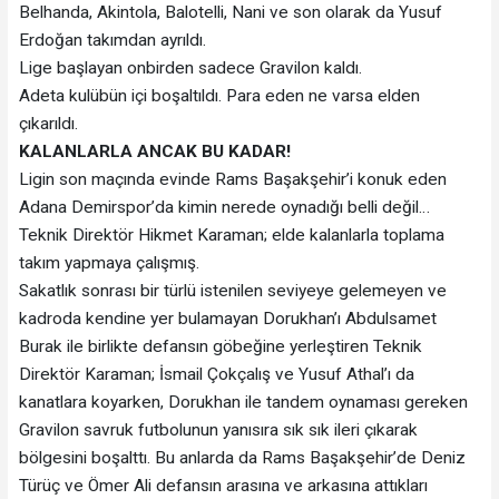
Belhanda, Akintola, Balotelli, Nani ve son olarak da Yusuf
Erdoğan takımdan ayrıldı.
Lige başlayan onbirden sadece Gravilon kaldı.
Adeta kulübün içi boşaltıldı. Para eden ne varsa elden
çıkarıldı.
KALANLARLA ANCAK BU KADAR!
Ligin son maçında evinde Rams Başakşehir’i konuk eden
Adana Demirspor’da kimin nerede oynadığı belli değil…
Teknik Direktör Hikmet Karaman; elde kalanlarla toplama
takım yapmaya çalışmış.
Sakatlık sonrası bir türlü istenilen seviyeye gelemeyen ve
kadroda kendine yer bulamayan Dorukhan’ı Abdulsamet
Burak ile birlikte defansın göbeğine yerleştiren Teknik
Direktör Karaman; İsmail Çokçalış ve Yusuf Athal’ı da
kanatlara koyarken, Dorukhan ile tandem oynaması gereken
Gravilon savruk futbolunun yanısıra sık sık ileri çıkarak
bölgesini boşalttı. Bu anlarda da Rams Başakşehir’de Deniz
Türüç ve Ömer Ali defansın arasına ve arkasına attıkları