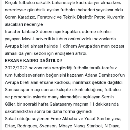
Birçok futbolcu sakatlık bahanesiyle kadroda yer almazken;
neredeyse günübirlik ayrılan futbolcu haberleri yayınlanır oldu.
Goran Karadzıc, Feratovıc ve Teknik Direktör Patrıc Kluvert’in
alacakları nedeniyle
transfer tahtası 3 dönem için kapatılan, ödeme sıkıntısı
yaşayan Mavi-Lacivertli kulübün önümüzdeki sezonlarda
Avrupa bileti alması halinde 1 dönem Avrupa’dan men cezası
alması da yeni sezon için endişeleri artırdı.
EFSANE KADRO DAĞITILDI!
2022/2023 sezonunda sergilediği futbolla taraflı-tarafsız
tüm futbolseverlerin beğenisini kazanan Adana Demirspor’un
Avrupa bileti alan efsane kadrosu, inanılmaz şekilde dağıtıldı.
Samsunspor maçı sonrası kulüpte sıkıntı olduğunu, futbolcu
ve personelin aylardır maaş alamadığını açıklayan Semih
Güler, bir sonraki hafta Galatasaray maçının 11.dakikasında
sakatlandıktan sonra bir daha forma giymedi.
Sakat olduğu söylenen Emre Akbaba ve Yusuf Sarı bir yana;
Ertaç, Rodrigues, Svenson, Mbaye Niang, Stanboli, N’Diaye,