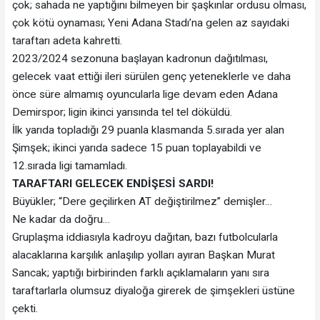
çok; sahada ne yaptığını bilmeyen bir şaşkınlar ordusu olması,
çok kötü oynaması; Yeni Adana Stadı’na gelen az sayıdaki
taraftarı adeta kahretti.
2023/2024 sezonuna başlayan kadronun dağıtılması,
gelecek vaat ettiği ileri sürülen genç yeteneklerle ve daha
önce süre almamış oyuncularla lige devam eden Adana
Demirspor; ligin ikinci yarısında tel tel döküldü.
İlk yarıda topladığı 29 puanla klasmanda 5.sırada yer alan
Şimşek; ikinci yarıda sadece 15 puan toplayabildi ve
12.sırada ligi tamamladı.
TARAFTARI GELECEK ENDİŞESİ SARDI!
Büyükler; “Dere geçilirken AT değiştirilmez” demişler…
Ne kadar da doğru…
Gruplaşma iddiasıyla kadroyu dağıtan, bazı futbolcularla
alacaklarına karşılık anlaşılıp yolları ayıran Başkan Murat
Sancak; yaptığı birbirinden farklı açıklamaların yanı sıra
taraftarlarla olumsuz diyaloğa girerek de şimşekleri üstüne
çekti.