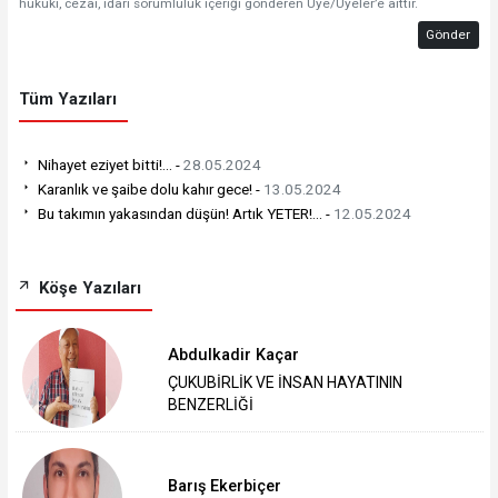
hukuki, cezai, idari sorumluluk içeriği gönderen Üye/Üyeler’e aittir.
Gönder
Tüm Yazıları
Nihayet eziyet bitti!... -
28.05.2024
Karanlık ve şaibe dolu kahır gece! -
13.05.2024
Bu takımın yakasından düşün! Artık YETER!... -
12.05.2024
Köşe Yazıları
Abdulkadir Kaçar
ÇUKUBİRLİK VE İNSAN HAYATININ
BENZERLİĞİ
Barış Ekerbiçer