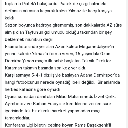
toplarda Piatek’i buluşturdu. Piatek de çizgi halindeki
defansın arkasına kaçarak kaleci Yılmaz ile karşı karşıya
kaldı.
Sezon boyunca kadroya girememiş, son dakikalarda AZ süre
almış olan Tayfun’un gol umudu olduğu takımdan bir şey
beklemek mümkün değil.
Esame listesinde yer alan Azeri kaleci Megamedaliyev’in
yerine kalede Yılmaz’a forma veren, 16 yaşındaki Ozan
Demirbağ’ı son maçta ilk onbir başlatan Teknik Direktör
Karaman takımın başında son kez yer aldı.
Karşılaşmaya 5-4-1 dizilişiyle başlayan Adana Demirspor’da
hangi futbolcunun nerede oynadığı belli değildi. Bir anlamda
herkes kafasına göre oynadı.
Oyuna sonradan dahil olan Milad Muhammedi, İzzet Çelik,
Ayımbetov ve Burhan Ersoy ise kendilerine verilen süre
içerisinde tek bir olumlu hareket yapamadan maçı
tamamladılar.
Konferans Ligi biletini cebine koyan Rams Başakşehir’li