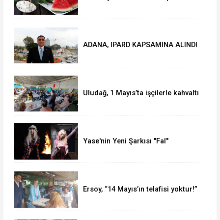
peynir
ADANA, IPARD KAPSAMINA ALINDI
Uludağ, 1 Mayıs’ta işçilerle kahvaltı
yaptı
Yase'nin Yeni Şarkısı "Fal"
Müzikseverlerle Buluştu
Ersoy, “14 Mayıs’ın telafisi yoktur!”