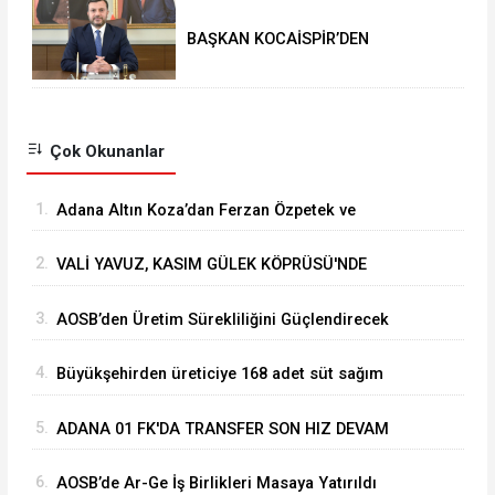
BAŞKAN KOCAİSPİR’DEN
RAMAZAN BAYRAMI MESAJI
Çok Okunanlar
1.
Adana Altın Koza’dan Ferzan Özpetek ve
Vahide Perçin’e Onur Ödülü
2.
VALİ YAVUZ, KASIM GÜLEK KÖPRÜSÜ'NDE
YÜRÜTÜLEN ÇALIŞMALARI İNCELEDİ
3.
⁠AOSB’den Üretim Sürekliliğini Güçlendirecek
Stratejik Yatırım
4.
Büyükşehirden üreticiye 168 adet süt sağım
makinesi
5.
ADANA 01 FK'DA TRANSFER SON HIZ DEVAM
EDİYOR
6.
AOSB’de Ar-Ge İş Birlikleri Masaya Yatırıldı