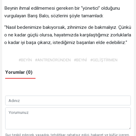
Beynin ihmal edilmemesi gereken bir “yönetici” olduğunu
vurgulayan Barış Balcı, sözlerini şöyle tamamladı:
“Nasıl bedenimize bakıyorsak, zihnimize de bakmalıyız. Çünkü
o ne kadar güçlü olursa, hayatımızda karşılaştığımız zorluklarla
o kadar iyi başa çıkarız, istediğimiz başarıları elde edebiliriz.”
#BEYİN
#ANTRENÖRÜNDEN
#BEYNİ
#GELİŞTİRMEN
Yorumlar (0)
Suç teşkil edecek, yasadışı, tehditkar, rahatsız edici, hakaret ve küfür içeren,