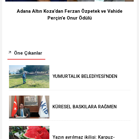
Adana Altın Koza’dan Ferzan Özpetek ve Vahide
Perçin’e Onur Ödülü
Öne Çıkanlar
YUMURTALIK BELEDİYESİ’NDEN
YEŞİL ALAN HAMLESİ
KÜRESEL BASKILARA RAĞMEN
AKMİB’DEN 293,3 MİLYON
DOLARLIK İHRACAT
Yazın ayrılmaz ikilisi: Karpuz-