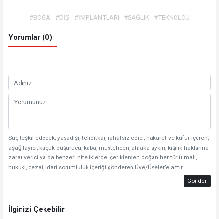
#BOĞA
#DİŞ
#İMPLANTLARI
#SAĞLIK
#TEKNOLOJ
Yorumlar (0)
Suç teşkil edecek, yasadışı, tehditkar, rahatsız edici, hakaret ve küfür içeren,
aşağılayıcı, küçük düşürücü, kaba, müstehcen, ahlaka aykırı, kişilik haklarına
zarar verici ya da benzeri niteliklerde içeriklerden doğan her türlü mali,
hukuki, cezai, idari sorumluluk içeriği gönderen Üye/Üyeler’e aittir.
Gönder
İlginizi Çekebilir