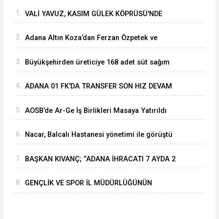
1.
VALİ YAVUZ, KASIM GÜLEK KÖPRÜSÜ'NDE
YÜRÜTÜLEN ÇALIŞMALARI İNCELEDİ
2.
Adana Altın Koza’dan Ferzan Özpetek ve
Vahide Perçin’e Onur Ödülü
3.
Büyükşehirden üreticiye 168 adet süt sağım
makinesi
4.
ADANA 01 FK'DA TRANSFER SON HIZ DEVAM
EDİYOR
5.
AOSB’de Ar-Ge İş Birlikleri Masaya Yatırıldı
6.
Nacar, Balcalı Hastanesi yönetimi ile görüştü
7.
BAŞKAN KIVANÇ; “ADANA İHRACATI 7 AYDA 2
MİLYAR DOLARA YAKLAŞTI”
8.
GENÇLİK VE SPOR İL MÜDÜRLÜĞÜNÜN
YATIRIMLARI VALİ MUSTAFA YAVUZ
BAŞKANLIĞINDA GÖRÜŞÜLDÜ