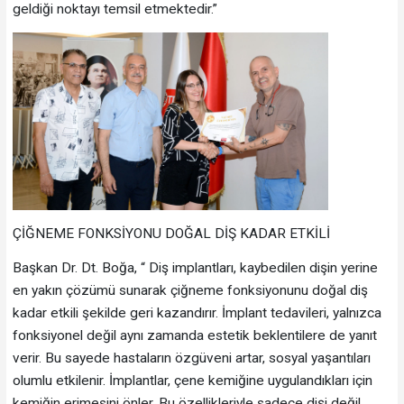
geldiği noktayı temsil etmektedir.”
ÇİĞNEME FONKSİYONU DOĞAL DİŞ KADAR ETKİLİ
Başkan Dr. Dt. Boğa, “ Diş implantları, kaybedilen dişin yerine
en yakın çözümü sunarak çiğneme fonksiyonunu doğal diş
kadar etkili şekilde geri kazandırır. İmplant tedavileri, yalnızca
fonksiyonel değil aynı zamanda estetik beklentilere de yanıt
verir. Bu sayede hastaların özgüveni artar, sosyal yaşantıları
olumlu etkilenir. İmplantlar, çene kemiğine uygulandıkları için
kemiğin erimesini önler. Bu özellikleriyle sadece dişi değil,