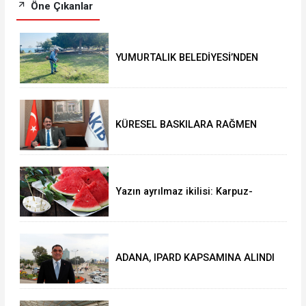
Öne Çıkanlar
YUMURTALIK BELEDİYESİ’NDEN
YEŞİL ALAN HAMLESİ
KÜRESEL BASKILARA RAĞMEN
AKMİB’DEN 293,3 MİLYON
DOLARLIK İHRACAT
Yazın ayrılmaz ikilisi: Karpuz-
peynir
ADANA, IPARD KAPSAMINA ALINDI