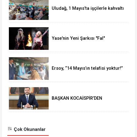
Uludağ, 1 Mayıs’ta işçilerle kahvaltı
yaptı
Yase'nin Yeni Şarkısı "Fal"
Müzikseverlerle Buluştu
Ersoy, “14 Mayıs’ın telafisi yoktur!”
BAŞKAN KOCAİSPİR’DEN
RAMAZAN BAYRAMI MESAJI
Çok Okunanlar