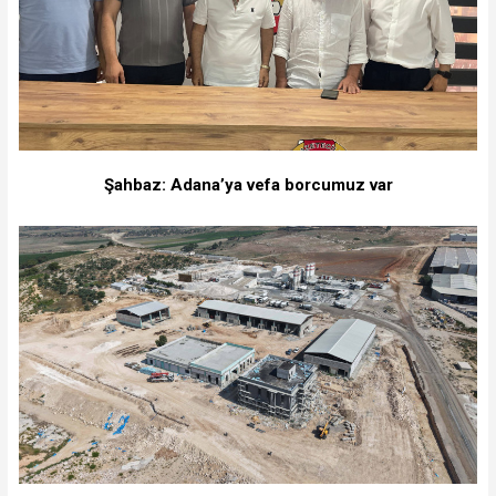
Şahbaz: Adana’ya vefa borcumuz var