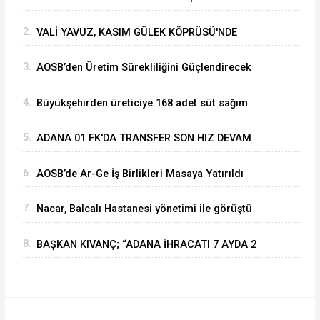
Vahide Perçin’e Onur Ödülü
2.
VALİ YAVUZ, KASIM GÜLEK KÖPRÜSÜ'NDE
YÜRÜTÜLEN ÇALIŞMALARI İNCELEDİ
3.
⁠AOSB’den Üretim Sürekliliğini Güçlendirecek
Stratejik Yatırım
4.
Büyükşehirden üreticiye 168 adet süt sağım
makinesi
5.
ADANA 01 FK'DA TRANSFER SON HIZ DEVAM
EDİYOR
6.
AOSB’de Ar-Ge İş Birlikleri Masaya Yatırıldı
7.
Nacar, Balcalı Hastanesi yönetimi ile görüştü
8.
BAŞKAN KIVANÇ; “ADANA İHRACATI 7 AYDA 2
MİLYAR DOLARA YAKLAŞTI”