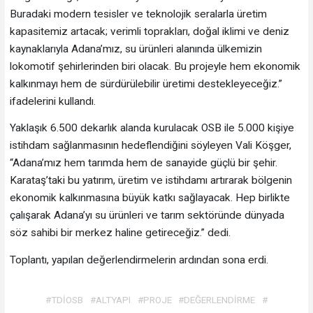
Buradaki modern tesisler ve teknolojik seralarla üretim
kapasitemiz artacak; verimli toprakları, doğal iklimi ve deniz
kaynaklarıyla Adana’mız, su ürünleri alanında ülkemizin
lokomotif şehirlerinden biri olacak. Bu projeyle hem ekonomik
kalkınmayı hem de sürdürülebilir üretimi destekleyeceğiz.”
ifadelerini kullandı.
Yaklaşık 6.500 dekarlık alanda kurulacak OSB ile 5.000 kişiye
istihdam sağlanmasının hedeflendiğini söyleyen Vali Köşger,
“Adana’mız hem tarımda hem de sanayide güçlü bir şehir.
Karataş’taki bu yatırım, üretim ve istihdamı artırarak bölgenin
ekonomik kalkınmasına büyük katkı sağlayacak. Hep birlikte
çalışarak Adana’yı su ürünleri ve tarım sektöründe dünyada
söz sahibi bir merkez haline getireceğiz.” dedi.
Toplantı, yapılan değerlendirmelerin ardından sona erdi.
#TDİOSB
#ALTYAPI
#PROJE
#DEĞERLENDİRME
#