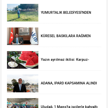
YUMURTALIK BELEDİYESİ’NDEN
YEŞİL ALAN HAMLESİ
KÜRESEL BASKILARA RAĞMEN
AKMİB’DEN 293,3 MİLYON
DOLARLIK İHRACAT
Yazın ayrılmaz ikilisi: Karpuz-
peynir
ADANA, IPARD KAPSAMINA ALINDI
Uludağ, 1 Mayıs’ta işçilerle kahvaltı