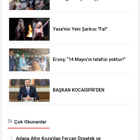
yaptı
Yase'nin Yeni Şarkısı "Fal"
Müzikseverlerle Buluştu
Ersoy, “14 Mayıs’ın telafisi yoktur!”
BAŞKAN KOCAİSPİR’DEN
RAMAZAN BAYRAMI MESAJI
Çok Okunanlar
1.
Adana Altın Koza’dan Ferzan Özpetek ve