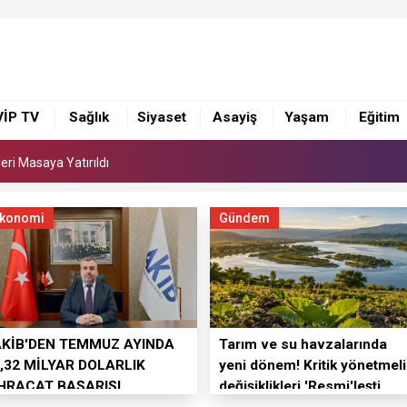
leri Masaya Yatırıldı
lları anlatıldı
GÜLEK KÖPRÜSÜ'NDE YÜRÜTÜLEN ÇALIŞMALARI İNCELEDİ
VİP TV
Sağlık
Siyaset
Asayiş
Yaşam
Eğitim
leri Masaya Yatırıldı
lları anlatıldı
konomi
Gündem
AKİB'DEN TEMMUZ AYINDA
Tarım ve su havzalarında
,32 MİLYAR DOLARLIK
yeni dönem! Kritik yönetmeli
İHRACAT BAŞARISI
değişiklikleri 'Resmi'leşti