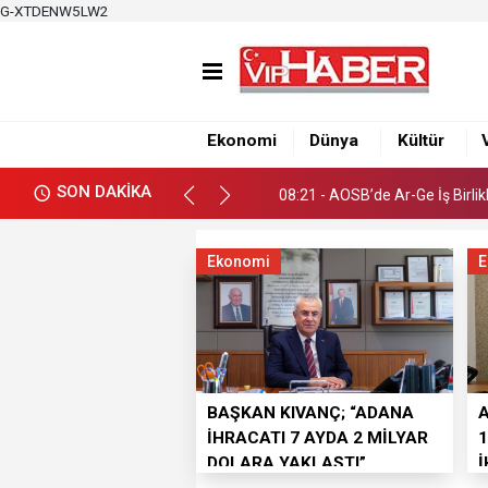
G-XTDENW5LW2
08:21 - AOSB’de Ar-Ge İş Birlik
13:22 - Değişen futbol oyun kura
12:44 - VALİ YAVUZ, KASIM 
Ekonomi
Dünya
Kültür
08:21 - AOSB’de Ar-Ge İş Birlik
SON DAKİKA
13:22 - Değişen futbol oyun kura
Ekonomi
E
BAŞKAN KIVANÇ; “ADANA
İHRACATI 7 AYDA 2 MİLYAR
1
DOLARA YAKLAŞTI”