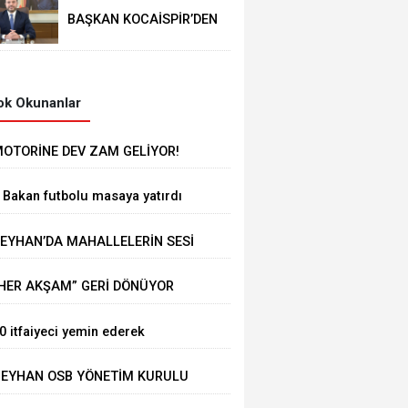
BAŞKAN KOCAİSPİR’DEN
RAMAZAN BAYRAMI
MESAJI
k Okunanlar
OTORİNE DEV ZAM GELİYOR!
 Bakan futbolu masaya yatırdı
EYHAN’DA MAHALLELERİN SESİ
UHTARLARLA DİNLENİYOR
HER AKŞAM” GERİ DÖNÜYOR
0 itfaiyeci yemin ederek
örevine başladı
EYHAN OSB YÖNETİM KURULU
OPLANTISI GERÇEKLEŞTİRİLDİ