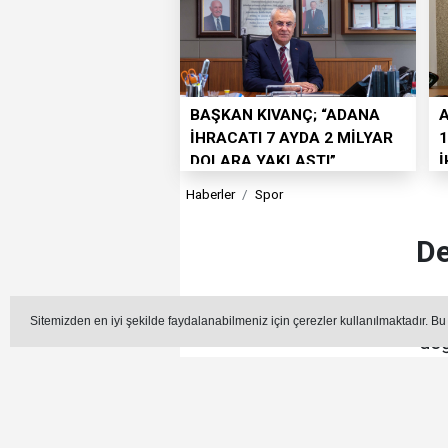
BAŞKAN KIVANÇ; “ADANA
İHRACATI 7 AYDA 2 MİLYAR
1
DOLARA YAKLAŞTI”
Haberler
Spor
De
Türkiye Spor Yazarları De
Sitemizden en iyi şekilde faydalanabilmeniz için çerezler kullanılmaktadır. Bu
değ