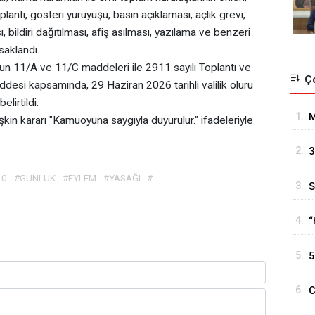
lantı, gösteri yürüyüşü, basın açıklaması, açlık grevi,
 bildiri dağıtılması, afiş asılması, yazılama ve benzeri
saklandı.
nun 11/A ve 11/C maddeleri ile 2911 sayılı Toplantı ve
Ço
desi kapsamında, 29 Haziran 2026 tarihli valilik oluru
lirtildi.
1.
M
kin kararı "Kamuoyuna saygıyla duyurulur." ifadeleriyle
2.
3
10
#GÜNLÜK
#EYLEM
#YASAĞI
#
3.
S
M
4.
“
5.
5
g
6.
C
T