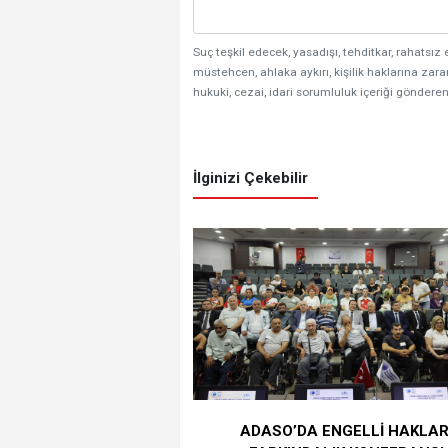
Suç teşkil edecek, yasadışı, tehditkar, rahatsız 
müstehcen, ahlaka aykırı, kişilik haklarına zarar
hukuki, cezai, idari sorumluluk içeriği gönderen
İlginizi Çekebilir
ADASO’DA ENGELLİ HAKLAR