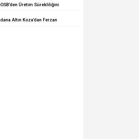
AOSB’den Üretim Sürekliliğini
üçlendirecek Stratejik Yatırım
dana Altın Koza’dan Ferzan
zpetek ve Vahide Perçin’e Onur
dülü