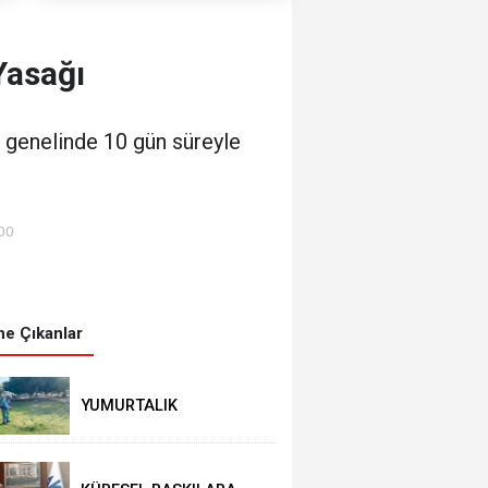
Yasağı
 genelinde 10 gün süreyle
:00
e Çıkanlar
YUMURTALIK
BELEDİYESİ’NDEN YEŞİL
ALAN HAMLESİ