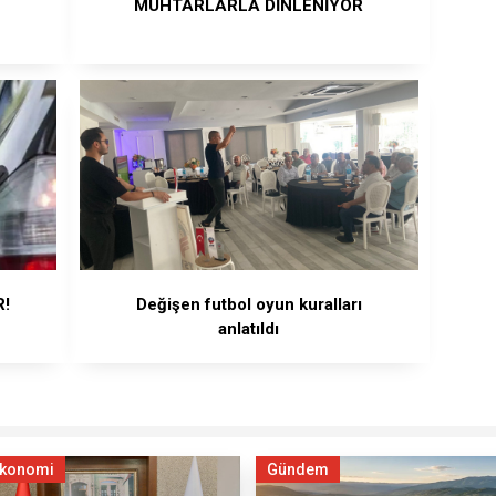
MUHTARLARLA DİNLENİYOR
R!
Değişen futbol oyun kuralları
anlatıldı
konomi
Gündem