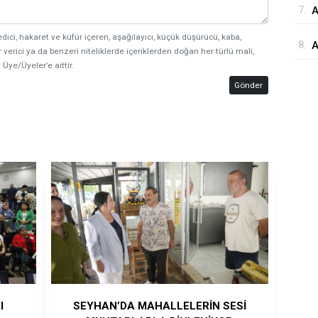
7.
⁠
G
edici, hakaret ve küfür içeren, aşağılayıcı, küçük düşürücü, kaba,
8.
A
 verici ya da benzeri niteliklerde içeriklerden doğan her türlü mali,
Ö
 Üye/Üyeler’e aittir.
Ö
Gönder
I
SEYHAN’DA MAHALLELERİN SESİ