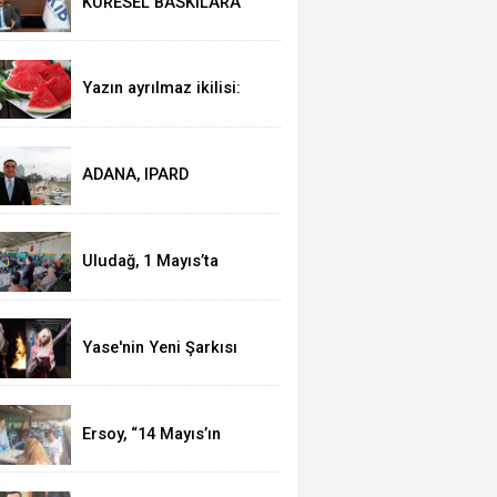
KÜRESEL BASKILARA
RAĞMEN AKMİB’DEN
293,3 MİLYON DOLARLIK
İHRACAT
Yazın ayrılmaz ikilisi:
Karpuz-peynir
ADANA, IPARD
KAPSAMINA ALINDI
Uludağ, 1 Mayıs’ta
işçilerle kahvaltı yaptı
Yase'nin Yeni Şarkısı
"Fal" Müzikseverlerle
Buluştu
Ersoy, “14 Mayıs’ın
telafisi yoktur!”