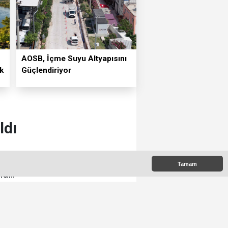
⁠AOSB, İçme Suyu Altyapısını
k
Güçlendiriyor
ldı
zenlenen “MHK kararları ve
Tamam
dı..
00