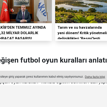
AKİB'DEN TEMMUZ AYINDA
Tarım ve su havzalarında
,32 MİLYAR DOLARLIK
yeni dönem! Kritik yönetmeli
İHRACAT BAŞARISI
değişiklikleri 'Resmi'leşti
ğişen futbol oyun kuralları anlatı
rneği Adana Şubesi’nce her yıl geleneksel olarak dü
 siteye giriş yaparak çerez kullanımını kabul etmiş sayılıyorsunuz.
Daha fazla bilgi
işen oyun kuralları” konulu eğitim semineri dün yapıl
Yayın: 05 Ağustos 2026 - Çarşamba - Güncelleme: 05.08.2026 13:22:
SPOR