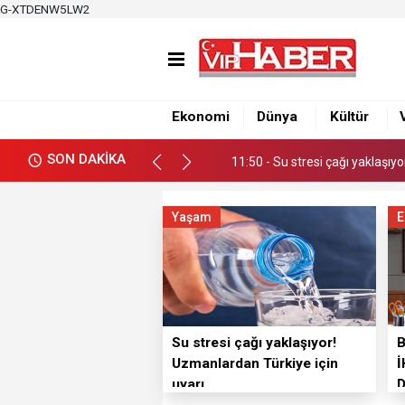
G-XTDENW5LW2
11:50 - Su stresi çağı yaklaşıy
12:39 - Büyükşehirden üretici
12:34 - Nacar, Balcalı Hastanes
Ekonomi
Dünya
Kültür
11:50 - Su stresi çağı yaklaşıy
SON DAKİKA
12:39 - Büyükşehirden üretici
Yaşam
E
Su stresi çağı yaklaşıyor!
Uzmanlardan Türkiye için
İ
uyarı