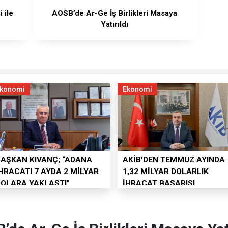
 ile
AOSB’de Ar-Ge İş Birlikleri Masaya
Yatırıldı
konomi
Ekonomi
BAŞKAN KIVANÇ; “ADANA
AKİB'DEN TEMMUZ AYINDA
HRACATI 7 AYDA 2 MİLYAR
1,32 MİLYAR DOLARLIK
DOLARA YAKLAŞTI”
İHRACAT BAŞARISI