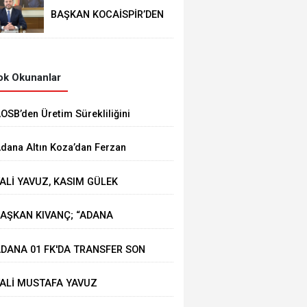
BAŞKAN KOCAİSPİR’DEN
RAMAZAN BAYRAMI
MESAJI
k Okunanlar
AOSB’den Üretim Sürekliliğini
üçlendirecek Stratejik Yatırım
dana Altın Koza’dan Ferzan
zpetek ve Vahide Perçin’e Onur
ALİ YAVUZ, KASIM GÜLEK
dülü
ÖPRÜSÜ'NDE YÜRÜTÜLEN
AŞKAN KIVANÇ; “ADANA
ALIŞMALARI İNCELEDİ
HRACATI 7 AYDA 2 MİLYAR
DANA 01 FK'DA TRANSFER SON
OLARA YAKLAŞTI”
IZ DEVAM EDİYOR
ALİ MUSTAFA YAVUZ
EYHAN'DA ESNAFIMIZI ZİYARET