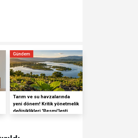
Gündem
Tarım ve su havzalarında
yeni dönem! Kritik yönetmelik
değişiklikleri 'Resmi'leşti