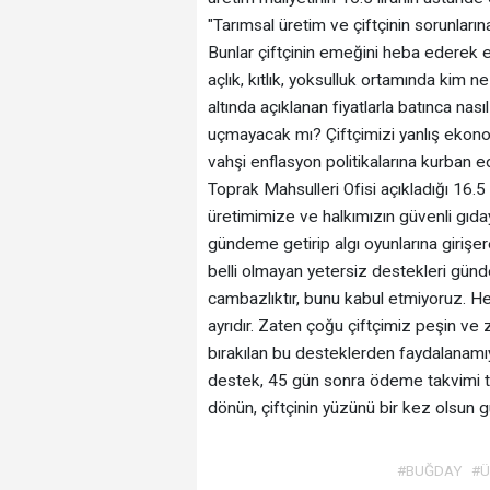
"Tarımsal üretim ve çiftçinin sorunlar
Bunlar çiftçinin emeğini heba ederek 
açlık, kıtlık, yoksulluk ortamında kim n
altında açıklanan fiyatlarla batınca nas
uçmayacak mı? Çiftçimizi yanlış ekonom
vahşi enflasyon politikalarına kurban e
Toprak Mahsulleri Ofisi açıkladığı 16.5 l
üretimimize ve halkımızın güvenli gıda
gündeme getirip algı oyunlarına giriş
belli olmayan yetersiz destekleri gün
cambazlıktır, bunu kabul etmiyoruz. Herk
ayrıdır. Zaten çoğu çiftçimiz peşin ve
bırakılan bu desteklerden faydalanamıyor
destek, 45 gün sonra ödeme takvimi tü
dönün, çiftçinin yüzünü bir kez olsun g
#BUĞDAY
#Ü