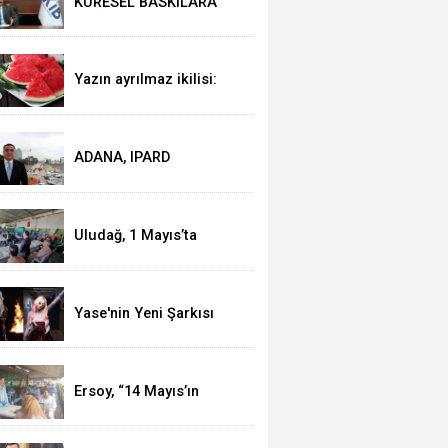
KÜRESEL BASKILARA
RAĞMEN AKMİB’DEN
293,3 MİLYON DOLARLIK
İHRACAT
Yazın ayrılmaz ikilisi:
Karpuz-peynir
ADANA, IPARD
KAPSAMINA ALINDI
Uludağ, 1 Mayıs’ta
işçilerle kahvaltı yaptı
Yase'nin Yeni Şarkısı
"Fal" Müzikseverlerle
Buluştu
Ersoy, “14 Mayıs’ın
telafisi yoktur!”