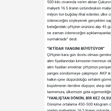
500 kilo civarında verim alınan Çukuro
maliyeti 16.5 liranın üstündeyken maliyet
milyon ton buğday ithal edenler, ülke o
ödeneceğini söyleyerek gerçekleri sapt
batağındaki çiftçinin ürününü alıp 45 
ne zaman ödeneceğini açıklamayanlar,
vurmaktadır" dedi.
"İKTİDAR YANGINI BÜYÜTÜYOR"
Çiftçinin kara gün dostu olması gereke
alım fiyatlarından kimsenin memnun olm
alım fiyatları emektar çiftçimizi peri
yangını söndürmeye çalışmıyor. AKP iktid
halkın içine düşürüldüğü sefaleti görm
büyütmenin derdine düşüyor, ateşi daha 
tarımımıza, ülkemizin gıda egemenliğin
"YANLIŞTAN DÖNÜN, BİR KEZ OLSU
Dönüme ortalama 450-500 kilogram civ
üretim maliyetinin 16.5 liranın üstünde 