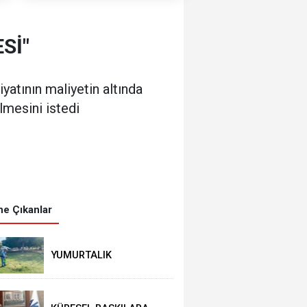
Sİ"
yatının maliyetin altında
lmesini istedi
e Çıkanlar
YUMURTALIK
BELEDİYESİ’NDEN YEŞİL
ALAN HAMLESİ