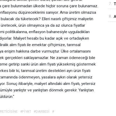
7.
T
E
ına çare bulunmadan ülkede hiçbir soruna çare bulunamaz.
d
enflasyonu düşüreceklerini sanıyor. Ama üretim olmazsa
8.
A
d
e bulacak da tüketecek? Elleri nasırlı çiftçimiz maliyetin
M
ıl üretecek, ürün olmayınca ya da az olunca fiyatlar
i politikalarına, enflasyon bahanesiyle uyguladıkları
diyorlar. Maliyet hesabı bu kadar açık ve ortadayken
iralık alım fiyatı ile emektar çiftçimize, tarımsal
ya erişim hakkına darbe vurmuştur. Ülke ortalamasını
erek gerçekleri saklayamazlar. Ne zaman ödeneceği bile
deme getirip sanki ürün alım fiyatı yüksekmiş göstermek
es bilir ki, tarımsal üretim destekleri ayrı ürün fiyatı
 zamanında ödenmeyen, yasalara aykırı olarak yetersiz
. Sonuç itibariyle, maliyet altındaki alım fiyatı, yetersiz
müyle yanlıştır ve yanlıştan dönmek gerekir. Yanlıştan
üldürün."
RETİCİSİNE
#FİYAT
#DARBESİ
#