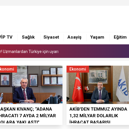
or! Uzmanlardan Türkiye için uyarı
ye 168 adet süt sağım makinesi
i yönetimi ile görüştü
VİP TV
Sağlık
Siyaset
Asayiş
Yaşam
Eğitim
or! Uzmanlardan Türkiye için uyarı
ye 168 adet süt sağım makinesi
konomi
Ekonomi
BAŞKAN KIVANÇ; “ADANA
AKİB'DEN TEMMUZ AYINDA
HRACATI 7 AYDA 2 MİLYAR
1,32 MİLYAR DOLARLIK
DOLARA YAKLAŞTI”
İHRACAT BAŞARISI