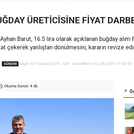
UĞDAY ÜRETİCİSİNE FİYAT DARBE
yhan Barut, 16.5 lira olarak açıklanan buğday alım fi
kat çekerek yanlıştan dönülmesini, kararın revize edi
Yayın: 02 Haziran 2026 - Salı - Güncelleme: 02.06.2026 11:42:00
GÜNDEM
Okuma Süresi: 4 dk.
Ön