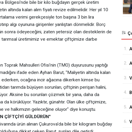
va Bölgesi'nde bile bir kilo buğdayın gerçek üretim
in altında kalan alım fiyatı revize edilmelidir. Her yıl 10
rtalama verimi gerekçesiyle ton başına 3 bin lira
ırıp algı oyununa girişenler yanlıştan dönmelidir. Borç
gün sonra ödeyeceğini, zaten yetersiz olan desteklerin de
Ço
 tarımsal üretimimiz ve emektar çiftçimize darbe
1.
⁠
G
2.
A
n Toprak Mahsulleri Ofisi'nin (TMO) duyurusunu yaptığı
Ö
adığını ifade eden Ayhan Barut, "Maliyetin altında kalan
3.
V
Ö
şan ederken, ocağına incir ağacına dikerken kimse bu
K
arı tarımda büyüyen sorunları, çiftçinin perişan halini,
4.
B
Ç
üyor. Aksine bu sorunları çözmek bir yana, daha da
İ
da körüklüyor. Yazıktır, günahtır. Olan ülke çiftçimize,
5.
A
D
e ve halkımızın geleceğine oluyor" diye konuştu.
H
N ÇİFTÇİYİ GÜLDÜRÜN"
6.
V
arında ürün alınan Çukurova'da bile bir kilogram buğday
S
olduğuna dikkat çeken Barut, şunları dile getirdi: