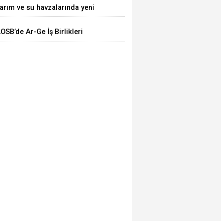
arım ve su havzalarında yeni
TTİ
önem! Kritik yönetmelik
OSB’de Ar-Ge İş Birlikleri
eğişiklikleri 'Resmi'leşti
asaya Yatırıldı